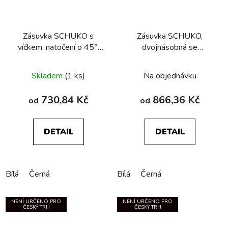
Zásuvka SCHUKO s
Zásuvka SCHUKO,
víčkem, natočení o 45°,
dvojnásobná se
serie 1930/R.classic
společným rámečkem,
Berker R.3
Skladem
(1 ks)
Na objednávku
730,84 Kč
866,36 Kč
od
od
DETAIL
DETAIL
Bílá
Černá
Bílá
Černá
NENÍ URČENO PRO
NENÍ URČENO PRO
ČESKÝ TRH
ČESKÝ TRH