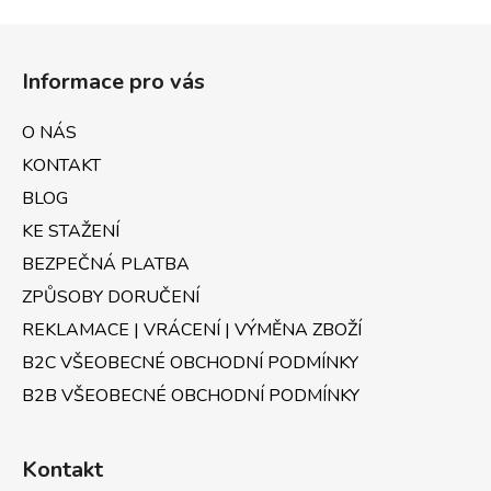
Z
á
Informace pro vás
p
a
O NÁS
t
KONTAKT
í
BLOG
KE STAŽENÍ
BEZPEČNÁ PLATBA
ZPŮSOBY DORUČENÍ
REKLAMACE | VRÁCENÍ | VÝMĚNA ZBOŽÍ
B2C VŠEOBECNÉ OBCHODNÍ PODMÍNKY
B2B VŠEOBECNÉ OBCHODNÍ PODMÍNKY
Kontakt