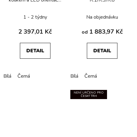
kontrolkou, Berker
R.1/R.3/R.8
1 - 2 týdny
Na objednávku
2 397,01 Kč
1 883,97 Kč
od
DETAIL
DETAIL
Bílá
Černá
Bílá
Černá
NENÍ URČENO PRO
ČESKÝ TRH