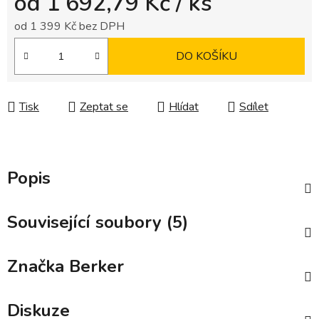
od
1 692,79 Kč
/ ks
od
1 399 Kč
bez DPH
Měrná cena:
DO KOŠÍKU
Tisk
Zeptat se
Hlídat
Sdílet
Popis
Související soubory (5)
Značka
Berker
Diskuze