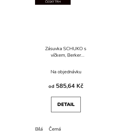
ČESKÝ TRH
Zásuvka SCHUKO s
víčkem, Berker
R.1/R.3/R.8
Na objednávku
585,64 Kč
od
DETAIL
Bílá
Černá