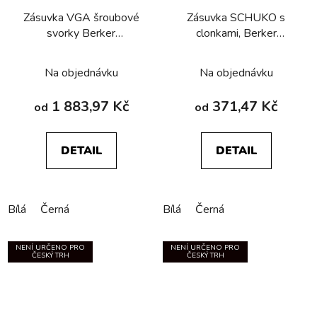
Zásuvka VGA­ šroubové
Zásuvka SCHUKO s
svorky Berker
clonkami, Berker
R.1/R.3/R.8
R.1/R.3/R.8
Na objednávku
Na objednávku
1 883,97 Kč
371,47 Kč
od
od
DETAIL
DETAIL
Bílá
Černá
Bílá
Černá
NENÍ URČENO PRO
NENÍ URČENO PRO
ČESKÝ TRH
ČESKÝ TRH