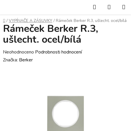
Přejít
Hledat
NÁKUP
na
KOŠÍK
obsah
Domů
/
VYPÍNAČE A ZÁSUVKY
/
Rámeček Berker R.3, ušlecht. ocel/bílá
Rámeček Berker R.3,
ušlecht. ocel/bílá
Průměrné
Neohodnoceno
Podrobnosti hodnocení
hodnocení
Značka:
Berker
produktu
je
0,0
z
5
hvězdiček.