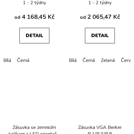
1 - 2 týdny
1 - 2 týdny
4 168,45 Kč
2 065,47 Kč
od
od
DETAIL
DETAIL
Bílá
Černá
Bílá
Černá
Zelená
Červe
Zásuvka se zemnicím
Zásuvka VGA Berker
kolíkem a LED orientační
R.1/R.3/R.8