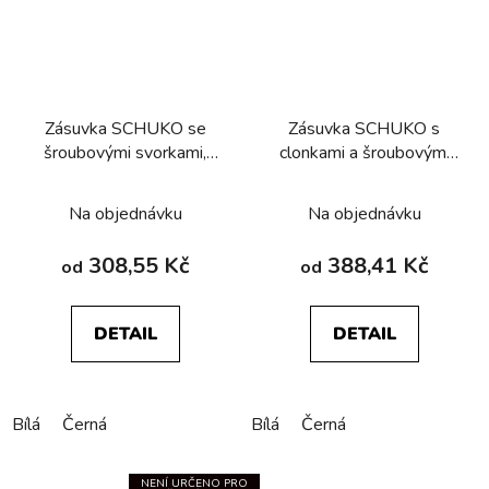
Zásuvka SCHUKO se
Zásuvka SCHUKO s
šroubovými svorkami,
clonkami a šroubovými
Berker R.1/R.3/R.8
svorkami, Berker
R.1/R.3/R.8
Na objednávku
Na objednávku
308,55 Kč
388,41 Kč
od
od
DETAIL
DETAIL
Bílá
Černá
Bílá
Černá
NENÍ URČENO PRO