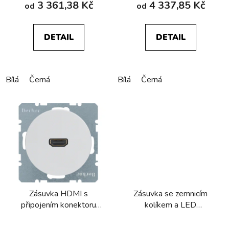
3 361,38 Kč
4 337,85 Kč
od
od
DETAIL
DETAIL
Bílá
Černá
Bílá
Černá
Zásuvka HDMI s
Zásuvka se zemnicím
připojením konektoru
kolíkem a LED
90° Berker R.1/R.3/R.8
kontrolkou, Berker
R.1/R.3/R.8