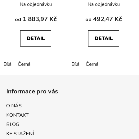
Na objednávku
Na objednávku
1 883,97 Kč
492,47 Kč
od
od
DETAIL
DETAIL
Bílá
Černá
Bílá
Černá
Z
á
Informace pro vás
p
a
O NÁS
t
KONTAKT
í
BLOG
KE STAŽENÍ