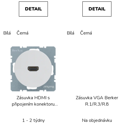
DETAIL
DETAIL
Bílá
Černá
Bílá
Černá
Zásuvka HDMI s
Zásuvka VGA Berker
připojením konektoru
R.1/R.3/R.8
90° Berker R.1/R.3/R.8
1 - 2 týdny
Na objednávku