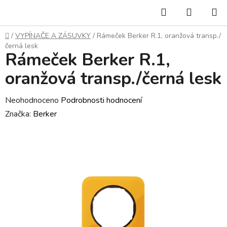
Přejít
Hledat
NÁKUP
na
KOŠÍK
obsah
Domů
/
VYPÍNAČE A ZÁSUVKY
/
Rámeček Berker R.1, oranžová transp./
černá lesk
Rámeček Berker R.1,
oranžová transp./černá lesk
Průměrné
Neohodnoceno
Podrobnosti hodnocení
hodnocení
Značka:
Berker
produktu
je
0,0
z
5
hvězdiček.