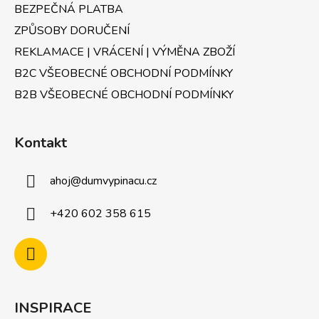
BEZPEČNÁ PLATBA
ZPŮSOBY DORUČENÍ
REKLAMACE | VRÁCENÍ | VÝMĚNA ZBOŽÍ
B2C VŠEOBECNÉ OBCHODNÍ PODMÍNKY
B2B VŠEOBECNÉ OBCHODNÍ PODMÍNKY
Kontakt
ahoj
@
dumvypinacu.cz
+420 602 358 615
INSPIRACE