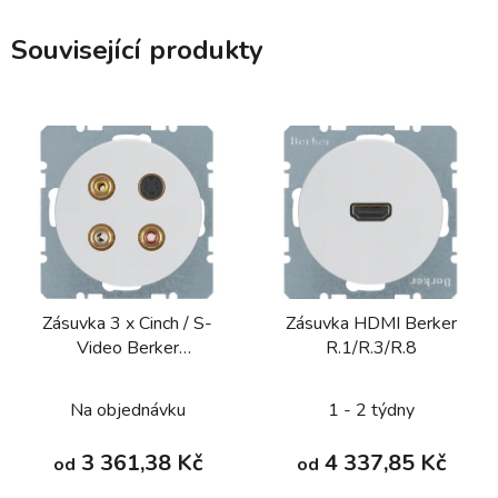
Související produkty
Zásuvka 3 x Cinch / S-
Zásuvka HDMI Berker
Video Berker
R.1/R.3/R.8
R.1/R.3/R.7
Na objednávku
1 - 2 týdny
3 361,38 Kč
4 337,85 Kč
od
od