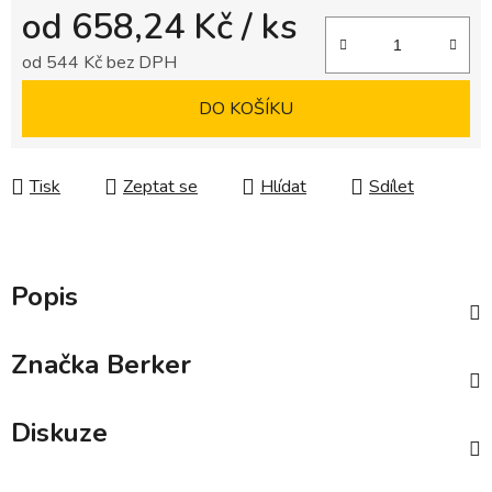
od
658,24 Kč
/ ks
od
544 Kč
bez DPH
Měrná cena:
DO KOŠÍKU
Tisk
Zeptat se
Hlídat
Sdílet
Popis
Značka
Berker
Diskuze