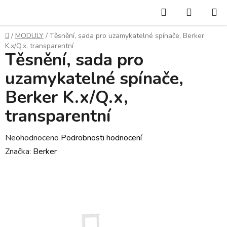
Přejít
Hledat
NÁKUP
na
KOŠÍK
obsah
Domů
/
MODULY
/
Těsnění, sada pro uzamykatelné spínače, Berker
K.x/Q.x, transparentní
Těsnění, sada pro
uzamykatelné spínače,
Berker K.x/Q.x,
transparentní
Průměrné
Neohodnoceno
Podrobnosti hodnocení
hodnocení
Značka:
Berker
produktu
je
0,0
z
5