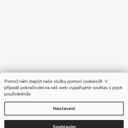
Pomož nám zlepšit naše služby pomocí cookies🍪. V
Partner Showroom MONOBRAND
případě pokračování na náš web vyjadřujete souhlas s jejich
Partner Eshop Monobrand.online
používáním👍.
Nastavení
Vytvořil Shoptet
Souhlasím