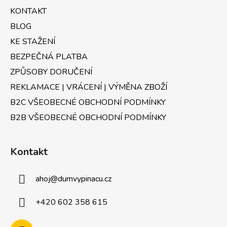
t
KONTAKT
í
BLOG
KE STAŽENÍ
BEZPEČNÁ PLATBA
ZPŮSOBY DORUČENÍ
REKLAMACE | VRÁCENÍ | VÝMĚNA ZBOŽÍ
B2C VŠEOBECNÉ OBCHODNÍ PODMÍNKY
B2B VŠEOBECNÉ OBCHODNÍ PODMÍNKY
Kontakt
ahoj
@
dumvypinacu.cz
+420 602 358 615