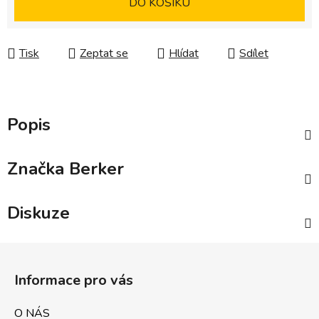
DO KOŠÍKU
Tisk
Zeptat se
Hlídat
Sdílet
Popis
Značka
Berker
Diskuze
Z
á
Informace pro vás
p
a
O NÁS