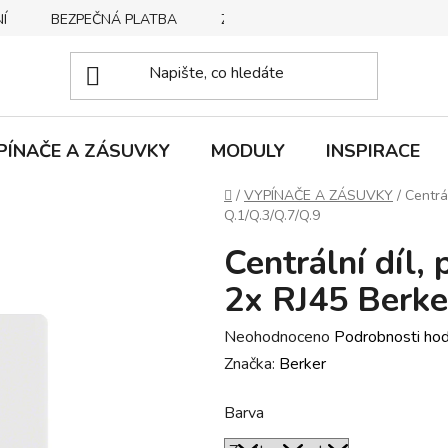
Í
BEZPEČNÁ PLATBA
ZPŮSOBY DORUČENÍ
REKLA
PÍNAČE A ZÁSUVKY
MODULY
INSPIRACE
Domů
/
VYPÍNAČE A ZÁSUVKY
/
Centrá
Q.1/Q.3/Q.7/Q.9
Centrální díl,
2x RJ45 Berke
Průměrné
Neohodnoceno
Podrobnosti ho
hodnocení
Značka:
Berker
produktu
Barva
je
0,0