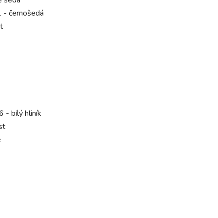
vě šedá
 - černošedá
t
- bílý hliník
st
é