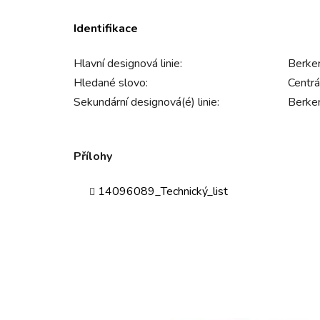
Identifikace
Hlavní designová linie:
Berker
Hledané slovo:
Centrál
Sekundární designová(é) linie:
Berker
Přílohy
14096089_Technický_list