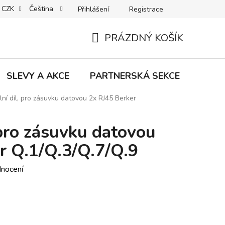
CZK
Čeština
Přihlášení
Registrace
MACE | VRÁCENÍ | VÝMĚNA ZBOŽÍ
B2C VŠEOBECNÉ OBCHODNÍ
PRÁZDNÝ KOŠÍK
NÁKUPNÍ
KOŠÍK
SLEVY A AKCE
PARTNERSKÁ SEKCE
Znač
lní díl, pro zásuvku datovou 2x RJ45 Berker
 pro zásuvku datovou
r Q.1/Q.3/Q.7/Q.9
dnocení