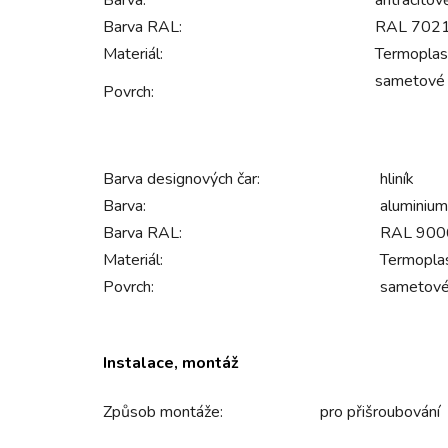
Barva:
antracito
Barva RAL:
RAL 7021
Materiál:
Termoplas
sametové
Povrch:
Barva designových čar:
hliník
Barva:
aluminium
Barva RAL:
RAL 9006 
Materiál:
Termopla
Povrch:
sametov
Instalace, montáž
Způsob montáže:
pro přišroubování