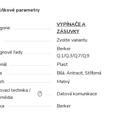
lňkové parametry
VYPÍNAČE A
gorie
ZÁSUVKY
Zvolte variantu
Berker
gnové řady
Q.1/Q.3/Q.7/Q.9
riál
Plast
a
Bílá, Antracit, Stříbrná
ch
Matný
vací technika /
Datová komunikace
?
imédia
ka
Berker