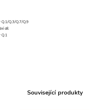
 Q.1/Q.3/Q.7/Q.9
ní díl
 Q.1
Související produkty