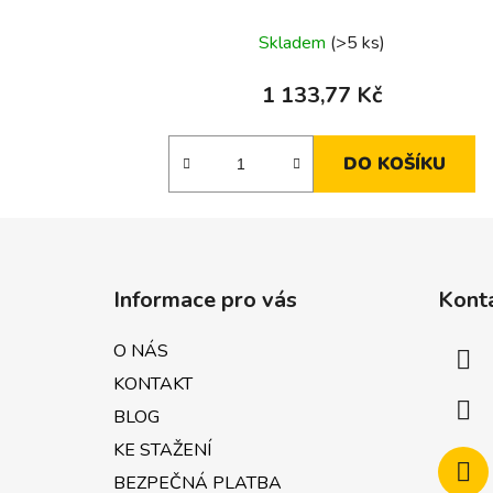
Skladem
(>5 ks)
1 133,77 Kč
DO KOŠÍKU
Z
á
Informace pro vás
Kont
p
a
O NÁS
t
KONTAKT
í
BLOG
KE STAŽENÍ
BEZPEČNÁ PLATBA