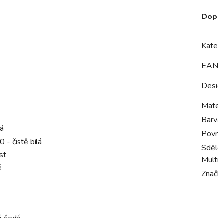
Dop
Kate
EAN
Desi
Mate
Barv
lá
Povr
- čistě bílá
Sdělo
st
Mult
é
Znač