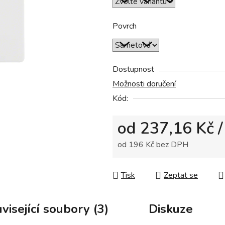
z
5
Povrch
hvězdiček.
Dostupnost
Možnosti doručení
Kód:
od
237,16 Kč
/
od
196 Kč
bez DPH
Měrná cena:
Tisk
Zeptat se
visející soubory (3)
Diskuze