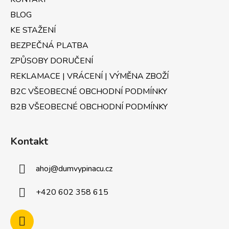
í
BLOG
KE STAŽENÍ
BEZPEČNÁ PLATBA
ZPŮSOBY DORUČENÍ
REKLAMACE | VRÁCENÍ | VÝMĚNA ZBOŽÍ
B2C VŠEOBECNÉ OBCHODNÍ PODMÍNKY
B2B VŠEOBECNÉ OBCHODNÍ PODMÍNKY
Kontakt
ahoj
@
dumvypinacu.cz
+420 602 358 615