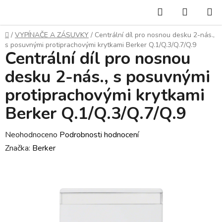
Přejít
Hledat
NÁKUP
na
KOŠÍK
obsah
Domů
/
VYPÍNAČE A ZÁSUVKY
/
Centrální díl pro nosnou desku 2-nás.,
s posuvnými protiprachovými krytkami Berker Q.1/Q.3/Q.7/Q.9
Centrální díl pro nosnou
desku 2-nás., s posuvnými
protiprachovými krytkami
Berker Q.1/Q.3/Q.7/Q.9
Průměrné
Neohodnoceno
Podrobnosti hodnocení
hodnocení
Značka:
Berker
produktu
je
0,0
z
5