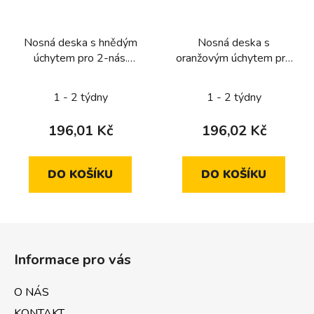
Nosná deska s hnědým
Nosná deska s
úchytem pro 2-nás.
oranžovým úchytem pro
ModularJack
2-nás. Modular-Jack
1 - 2 týdny
1 - 2 týdny
196,01 Kč
196,02 Kč
DO KOŠÍKU
DO KOŠÍKU
Z
á
Informace pro vás
p
a
O NÁS
t
KONTAKT