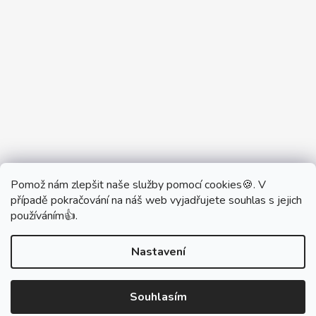
Pomož nám zlepšit naše služby pomocí cookies🍪. V
Partner Showroom MONOBRAND
případě pokračování na náš web vyjadřujete souhlas s jejich
Partner Eshop Monobrand.online
používáním👍.
Nastavení
Vytvořil Shoptet
Souhlasím
Copyright 2026
DŮM VYPÍNAČŮ
. Všechna práva
vyhrazena.