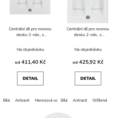
Centrální díl pro nosnou
Centrální díl pro nosnou
desku 2-nás., s
desku 2-nás., s
posuvnými
posuvnými
protiprachovými krytkami
protiprachovými krytkami
Na objednávku
Na objednávku
Berker K.1/K.5
Berker Q.1/Q.3/Q.7/Q.9
411,40 Kč
425,92 Kč
od
od
DETAIL
DETAIL
Bílá
Antracit
Nerezová ocel
Bílá
Alu elox
Antracit
Stříbrná