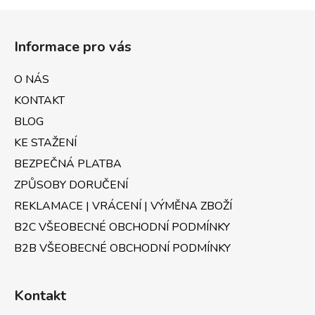
Z
á
Informace pro vás
p
a
O NÁS
t
KONTAKT
í
BLOG
KE STAŽENÍ
BEZPEČNÁ PLATBA
ZPŮSOBY DORUČENÍ
REKLAMACE | VRÁCENÍ | VÝMĚNA ZBOŽÍ
B2C VŠEOBECNÉ OBCHODNÍ PODMÍNKY
B2B VŠEOBECNÉ OBCHODNÍ PODMÍNKY
Kontakt