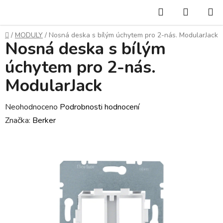
Přejít
Hledat
NÁKUP
na
KOŠÍK
obsah
Domů
/
MODULY
/
Nosná deska s bílým úchytem pro 2-nás. ModularJack
Nosná deska s bílým
úchytem pro 2-nás.
ModularJack
Průměrné
Neohodnoceno
Podrobnosti hodnocení
hodnocení
Značka:
Berker
produktu
je
0,0
z
5
hvězdiček.