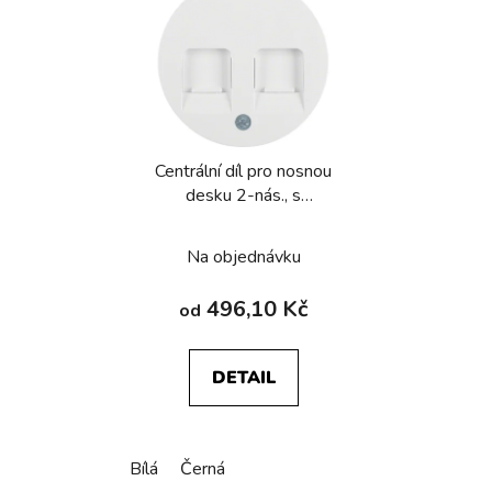
Centrální díl pro nosnou
desku 2-nás., s
posuvnými
protiprachovými krytkami
Na objednávku
Berker R.1/R.3/R.8
496,10 Kč
od
DETAIL
Bílá
Černá