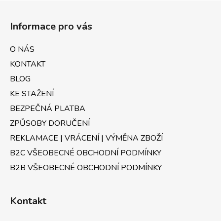
Z
á
Informace pro vás
p
a
O NÁS
t
KONTAKT
í
BLOG
KE STAŽENÍ
BEZPEČNÁ PLATBA
ZPŮSOBY DORUČENÍ
REKLAMACE | VRÁCENÍ | VÝMĚNA ZBOŽÍ
B2C VŠEOBECNÉ OBCHODNÍ PODMÍNKY
B2B VŠEOBECNÉ OBCHODNÍ PODMÍNKY
Kontakt