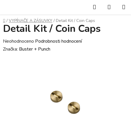
Přejít
Hledat
NÁKUP
na
KOŠÍK
obsah
Domů
/
VYPÍNAČE A ZÁSUVKY
/
Detail Kit / Coin Caps
Detail Kit / Coin Caps
Průměrné
Neohodnoceno
Podrobnosti hodnocení
hodnocení
Značka:
Buster + Punch
produktu
je
0,0
z
5
hvězdiček.