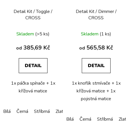
Detail Kit / Toggle /
Detail Kit / Dimmer /
CROSS
CROSS
Skladem
(>5 ks)
Skladem
(1 ks)
385,69 Kč
565,58 Kč
od
od
DETAIL
DETAIL
1x páčka spínače + 1x
1x knoflík stmívače + 1x
křížová matice
křížová matice + 1x
pojistná matice
Bílá
Černá
Stříbrná
Zlatá
Bronzová
Měděná
Bílá
Černá
Stříbrná
Zlatá