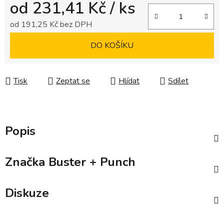
od
231,41 Kč
/ ks
od
191,25 Kč
bez DPH
Měrná cena:
DO KOŠÍKU
Tisk
Zeptat se
Hlídat
Sdílet
Popis
Značka
Buster + Punch
Diskuze