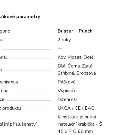
lňkové parametry
gorie
Buster + Punch
ka
2 roky
—
riál
Kov, Mosaz, Ocel
Bílá, Černá, Zlatá,
a
Stříbrná, Bronzová
anismus
Páčkové
třina
Vypínače
ce
řazení č.6
 k produktu
UKCA / CE / EAC
K instalaci je nutná
ážní příslušenství
instalační krabička - Š
45 x P O 68 mm