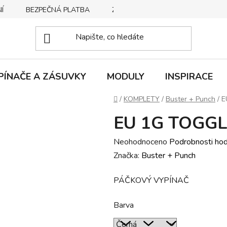
Í
BEZPEČNÁ PLATBA
ZPŮSOBY DORUČENÍ
REKLA
PÍNAČE A ZÁSUVKY
MODULY
INSPIRACE
Domů
/
KOMPLETY
/
Buster + Punch
/
E
EU 1G TOGG
Průměrné
Neohodnoceno
Podrobnosti ho
hodnocení
Značka:
Buster + Punch
produktu
PÁČKOVÝ VYPÍNAČ
je
0,0
Barva
z
5