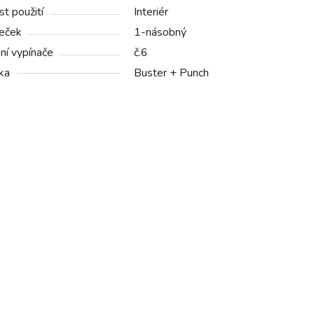
t použití
Interiér
eček
1-násobný
ní vypínače
č.6
ka
Buster + Punch