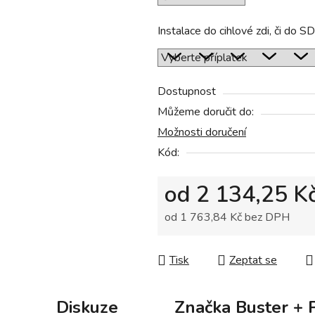
hvězdiček.
Instalace do cihlové zdi, či do S
Dostupnost
Můžeme doručit do:
Možnosti doručení
Kód:
od
2 134,25 K
od
1 763,84 Kč
bez DPH
Měrná cena:
Tisk
Zeptat se
Diskuze
Značka
Buster + 