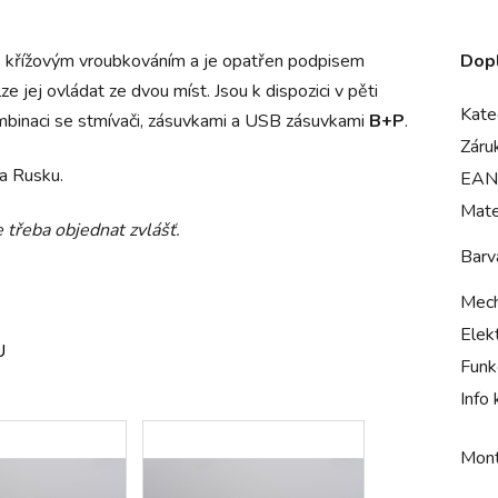
s křížovým vroubkováním a je opatřen podpisem
Dop
ze jej ovládat ze dvou míst. Jsou k dispozici v pěti
Kate
ombinaci se stmívači, zásuvkami a USB zásuvkami
B+P
.
Záru
ě a Rusku.
EAN
Mate
e třeba objednat zvlášť.
Barv
Mech
Elek
U
Funk
Info
Mont