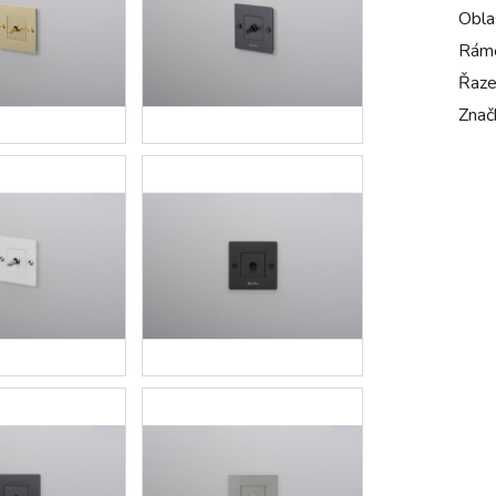
Oblas
Rám
Řaze
Znač