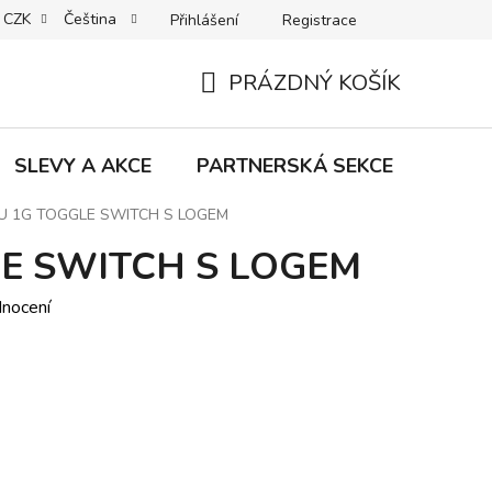
CZK
Čeština
Přihlášení
Registrace
MACE | VRÁCENÍ | VÝMĚNA ZBOŽÍ
B2C VŠEOBECNÉ OBCHODNÍ
PRÁZDNÝ KOŠÍK
NÁKUPNÍ
KOŠÍK
SLEVY A AKCE
PARTNERSKÁ SEKCE
Znač
U 1G TOGGLE SWITCH S LOGEM
LE SWITCH S LOGEM
dnocení