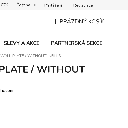
CZK
Čeština
Přihlášení
Registrace
MACE | VRÁCENÍ | VÝMĚNA ZBOŽÍ
B2C VŠEOBECNÉ OBCHODNÍ
PRÁZDNÝ KOŠÍK
NÁKUPNÍ
KOŠÍK
SLEVY A AKCE
PARTNERSKÁ SEKCE
Znač
 WALL PLATE / WITHOUT INFILLS
PLATE / WITHOUT
dnocení