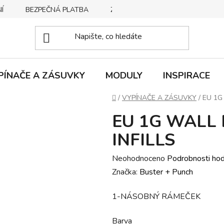
Í
BEZPEČNÁ PLATBA
ZPŮSOBY DORUČENÍ
REKLA
PÍNAČE A ZÁSUVKY
MODULY
INSPIRACE
Domů
/
VYPÍNAČE A ZÁSUVKY
/
EU 1G
EU 1G WALL 
INFILLS
Průměrné
Neohodnoceno
Podrobnosti ho
hodnocení
Značka:
Buster + Punch
produktu
1-NÁSOBNÝ RÁMEČEK
je
0,0
Barva