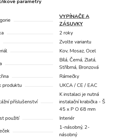
lňkové parametry
VYPÍNAČE A
gorie
ZÁSUVKY
ka
2 roky
Zvolte variantu
riál
Kov, Mosaz, Ocel
Bílá, Černá, Zlatá,
a
Stříbrná, Bronzová
třina
Rámečky
 k produktu
UKCA / CE / EAC
K instalaci je nutná
ážní příslušenství
instalační krabička - Š
45 x P O 68 mm
t použití
Interiér
1-násobný, 2-
eček
násobný