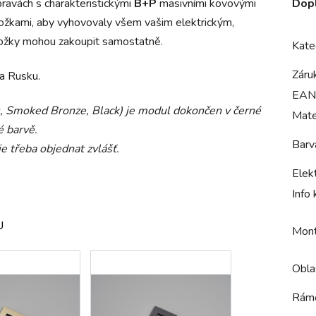
ravách s charakteristickými
B+P
masivními kovovými
Dop
ožkami, aby vyhovovaly všem vašim elektrickým,
ožky mohou zakoupit samostatně.
Kate
Záru
 a Rusku.
EAN
s, Smoked Bronze, Black) je modul dokončen v černé
Mate
é barvě.
Barv
je třeba objednat zvlášť.
Elek
Info
U
Mont
Oblas
Rám