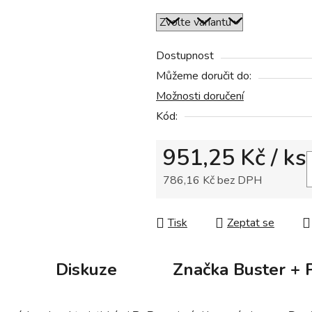
z
5
hvězdiček.
Dostupnost
Můžeme doručit do:
Možnosti doručení
Kód:
951,25 Kč
/ ks
786,16 Kč bez DPH
Měrná cena:
Tisk
Zeptat se
Diskuze
Značka
Buster + 