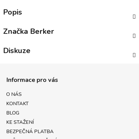
Popis
Značka
Berker
Diskuze
Z
á
Informace pro vás
p
a
O NÁS
t
KONTAKT
í
BLOG
KE STAŽENÍ
BEZPEČNÁ PLATBA