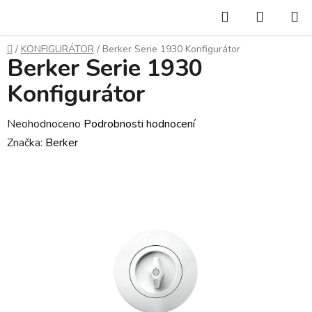
Přejít
Hledat
NÁKUP
na
KOŠÍK
obsah
Domů
/
KONFIGURÁTOR
/
Berker Serie 1930 Konfigurátor
Berker Serie 1930
Konfigurátor
Průměrné
Neohodnoceno
Podrobnosti hodnocení
hodnocení
Značka:
Berker
produktu
je
0,0
z
5
hvězdiček.