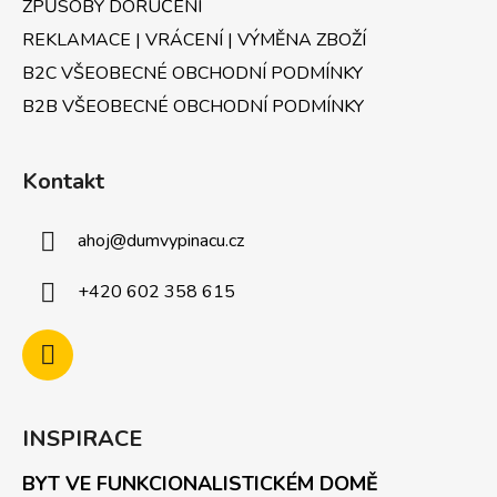
ZPŮSOBY DORUČENÍ
REKLAMACE | VRÁCENÍ | VÝMĚNA ZBOŽÍ
B2C VŠEOBECNÉ OBCHODNÍ PODMÍNKY
B2B VŠEOBECNÉ OBCHODNÍ PODMÍNKY
Kontakt
ahoj
@
dumvypinacu.cz
+420 602 358 615
INSPIRACE
BYT VE FUNKCIONALISTICKÉM DOMĚ