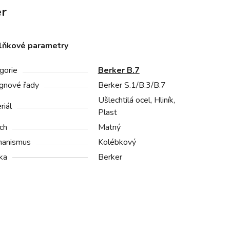
r
lňkové parametry
gorie
Berker B.7
gnové řady
Berker S.1/B.3/B.7
Ušlechtilá ocel, Hliník,
riál
Plast
ch
Matný
anismus
Kolébkový
ka
Berker