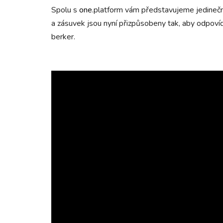
Spolu s
one
.platform vám představujeme jedinečné
a zásuvek jsou nyní přizpůsobeny tak, aby odpovíd
berker.