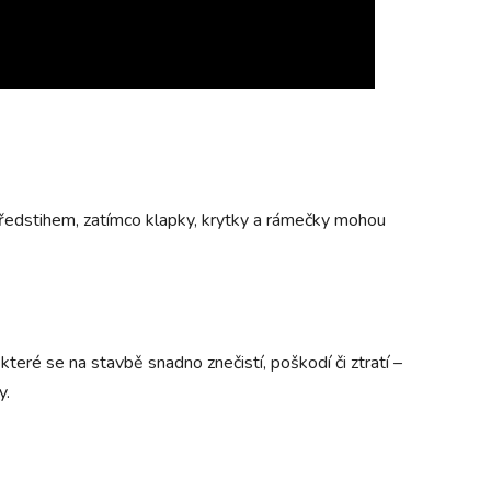
 předstihem, zatímco klapky, krytky a rámečky mohou
teré se na stavbě snadno znečistí, poškodí či ztratí –
y.