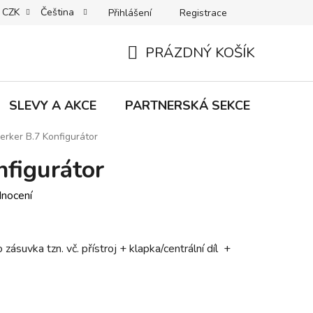
CZK
Čeština
Přihlášení
Registrace
MACE | VRÁCENÍ | VÝMĚNA ZBOŽÍ
B2C VŠEOBECNÉ OBCHODNÍ
PRÁZDNÝ KOŠÍK
NÁKUPNÍ
KOŠÍK
SLEVY A AKCE
PARTNERSKÁ SEKCE
Znač
erker B.7 Konfigurátor
nfigurátor
dnocení
ásuvka tzn. vč. přístroj + klapka/centrální díl +