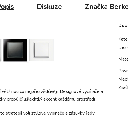
opis
Diskuze
Značka
Berke
Dop
Kate
Desi
Mate
Povr
Mech
Znač
ní většinou co nejpřesvědčivěji. Designové vypínače a
ky propůjčí ušlechtilý akcent každému prostředí.
to strategii volí stylové vypínače a zásuvky řady