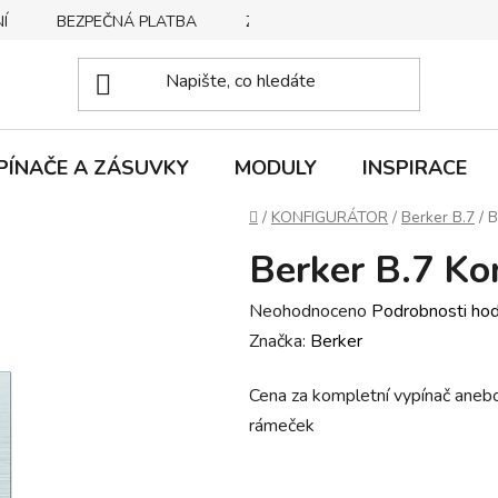
Í
BEZPEČNÁ PLATBA
ZPŮSOBY DORUČENÍ
REKLA
PÍNAČE A ZÁSUVKY
MODULY
INSPIRACE
Domů
/
KONFIGURÁTOR
/
Berker B.7
/
B
Berker B.7 Ko
Průměrné
Neohodnoceno
Podrobnosti ho
hodnocení
Značka:
Berker
produktu
Cena za kompletní vypínač anebo z
je
rámeček
0,0
z
5