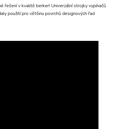
 řešení v kvalitě berker! Univerzální strojky vypínačů
aly použití pro většinu povrchů designových řad