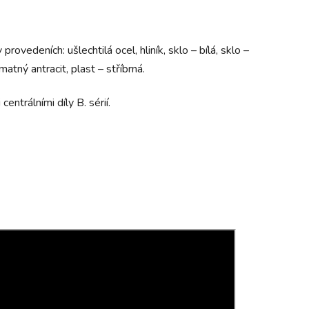
provedeních: ušlechtilá ocel, hliník, sklo – bílá, sklo –
 matný antracit, plast – stříbrná.
ntrálními díly B. sérií.