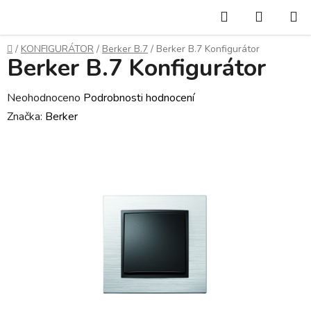
Přejít
Hledat
NÁKUP
na
KOŠÍK
obsah
Domů
/
KONFIGURÁTOR
/
Berker B.7
/
Berker B.7 Konfigurátor
Berker B.7 Konfigurátor
Průměrné
Neohodnoceno
Podrobnosti hodnocení
hodnocení
Značka:
Berker
produktu
je
0,0
z
5
hvězdiček.