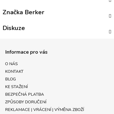
Značka
Berker
Diskuze
Z
á
Informace pro vás
p
a
O NÁS
t
KONTAKT
í
BLOG
KE STAŽENÍ
BEZPEČNÁ PLATBA
ZPŮSOBY DORUČENÍ
REKLAMACE | VRÁCENÍ | VÝMĚNA ZBOŽÍ