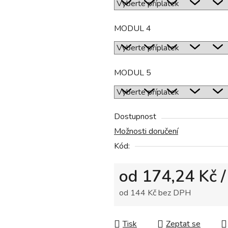
MODUL 4
MODUL 5
Dostupnost
Možnosti doručení
Kód:
od
174,24 Kč
/
od
144 Kč
bez DPH
Měrná cena:
Tisk
Zeptat se