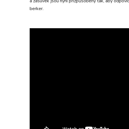
a zásuvek jsou nyní přizpůsobeny tak, aby odpovíd
berker.