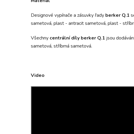
Materiál
Designové vypínače a zásuvky řady
berker Q.1
s
sametová, plast - antracit sametová, plast - stří
Všechny
centrální díly
berker Q.1
jsou dodávány
sametová, stříbrná sametová.
Video