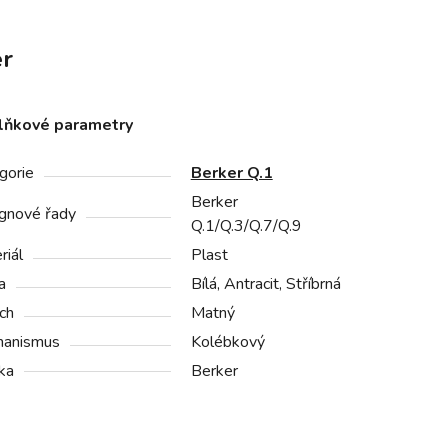
r
lňkové parametry
gorie
Berker Q.1
Berker
gnové řady
Q.1/Q.3/Q.7/Q.9
riál
Plast
a
Bílá, Antracit, Stříbrná
ch
Matný
anismus
Kolébkový
ka
Berker