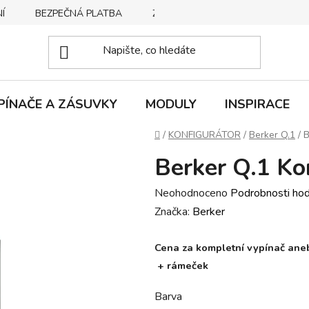
Í
BEZPEČNÁ PLATBA
ZPŮSOBY DORUČENÍ
REKLA
PÍNAČE A ZÁSUVKY
MODULY
INSPIRACE
Domů
/
KONFIGURÁTOR
/
Berker Q.1
/
B
Berker Q.1 Ko
Průměrné
Neohodnoceno
Podrobnosti ho
hodnocení
Značka:
Berker
produktu
je
Cena za kompletní vypínač anebo
+ rámeček
0,0
z
Barva
5