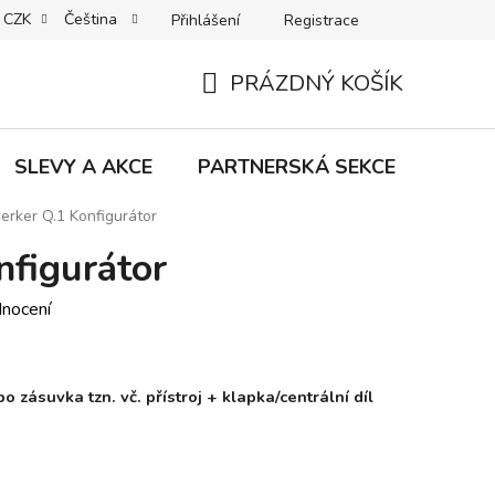
CZK
Čeština
Přihlášení
Registrace
MACE | VRÁCENÍ | VÝMĚNA ZBOŽÍ
B2C VŠEOBECNÉ OBCHODNÍ
PRÁZDNÝ KOŠÍK
NÁKUPNÍ
KOŠÍK
SLEVY A AKCE
PARTNERSKÁ SEKCE
Znač
erker Q.1 Konfigurátor
nfigurátor
dnocení
 zásuvka tzn. vč. přístroj + klapka/centrální díl