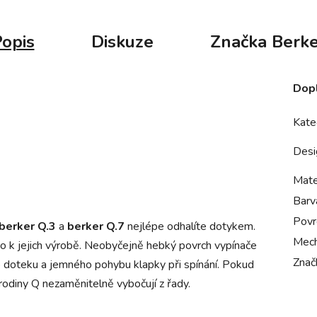
opis
Diskuze
Značka
Berke
Dop
Kate
Desi
Mate
Barv
Povr
 berker Q.3
a
berker Q.7
nejlépe odhalíte dotykem.
Mech
ho k jejich výrobě. Neobyčejně hebký povrch vypínače
Znač
ho doteku a jemného pohybu klapky při spínání. Pokud
rodiny Q nezaměnitelně vybočují z řady.