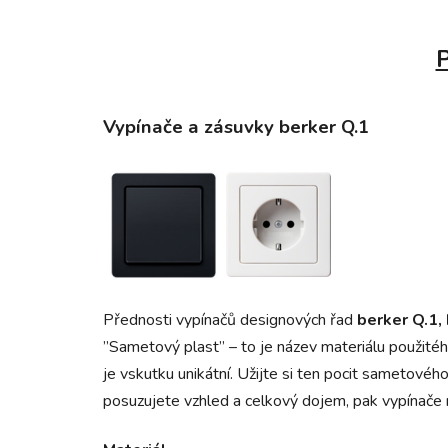
P
Vypínače a zásuvky berker Q.1
Přednosti vypínačů designových řad
berker Q.1,
”Sametový plast” – to je název materiálu použité
je vskutku unikátní. Užijte si ten pocit sametové
posuzujete vzhled a celkový dojem, pak vypínače 