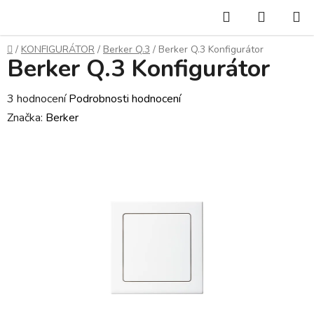
Přejít
Hledat
NÁKUP
na
KOŠÍK
obsah
Domů
/
KONFIGURÁTOR
/
Berker Q.3
/
Berker Q.3 Konfigurátor
Berker Q.3 Konfigurátor
Průměrné
3 hodnocení
Podrobnosti hodnocení
hodnocení
Značka:
Berker
produktu
je
4,7
z
5
hvězdiček.