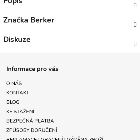
Popis
Značka
Berker
Diskuze
Z
á
Informace pro vás
p
a
O NÁS
t
KONTAKT
í
BLOG
KE STAŽENÍ
BEZPEČNÁ PLATBA
ZPŮSOBY DORUČENÍ
REKLAMACE | VRÁCENÍ | VÝMĚNA ZBOŽÍ