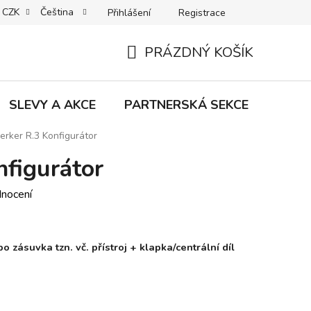
CZK
Čeština
Přihlášení
Registrace
MACE | VRÁCENÍ | VÝMĚNA ZBOŽÍ
B2C VŠEOBECNÉ OBCHODNÍ
PRÁZDNÝ KOŠÍK
NÁKUPNÍ
KOŠÍK
SLEVY A AKCE
PARTNERSKÁ SEKCE
Znač
erker R.3 Konfigurátor
nfigurátor
dnocení
 zásuvka tzn. vč. přístroj + klapka/centrální díl