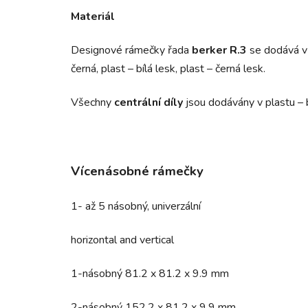
Materiál
Designové rámečky řada
berker R.3
se dodává
v
černá, plast – bílá lesk, plast – černá lesk.
Všechny
centrální díly
jsou dodávány v plastu – b
Vícenásobné rámečky
1- až 5 násobný, univerzální
horizontal and vertical
1-násobný 81.2 x 81.2 x 9.9 mm
2-násobný 152.2 x 81.2 x 9.9 mm