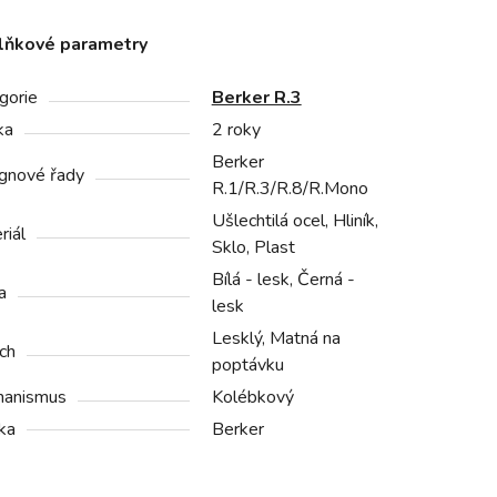
lňkové parametry
gorie
Berker R.3
ka
2 roky
Berker
gnové řady
R.1/R.3/R.8/R.Mono
Ušlechtilá ocel, Hliník,
riál
Sklo, Plast
Bílá - lesk, Černá -
a
lesk
Lesklý, Matná na
ch
poptávku
anismus
Kolébkový
ka
Berker