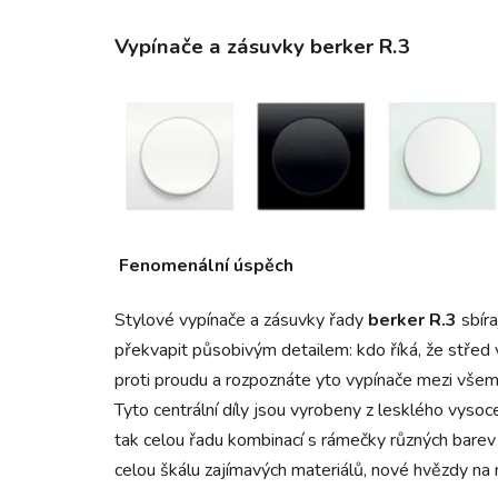
Vypínače a zásuvky berker R.3
Fenomenální úspěch
Stylové vypínače a zásuvky řady
berker R.3
sbíra
překvapit působivým detailem: kdo říká, že střed
proti proudu a
rozpoznáte yto vypínače mezi všemi
Tyto centrální díly jsou vyrobeny z lesklého vysoce
tak celo
u řadu kombinací s rámečky r
ůzných barev
celou škálu zajímavých materiálů, nové hvězdy na