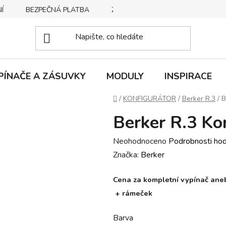
Í
BEZPEČNÁ PLATBA
ZPŮSOBY DORUČENÍ
REKLA
PÍNAČE A ZÁSUVKY
MODULY
INSPIRACE
Domů
/
KONFIGURÁTOR
/
Berker R.3
/
B
Berker R.3 Ko
Průměrné
Neohodnoceno
Podrobnosti ho
hodnocení
Značka:
Berker
produktu
Cena za kompletní vypínač anebo
je
+ rámeček
0,0
z
Barva
5