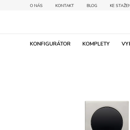
Přejít
O NÁS
KONTAKT
BLOG
KE STAŽEN
na
obsah
KONFIGURÁTOR
KOMPLETY
VY