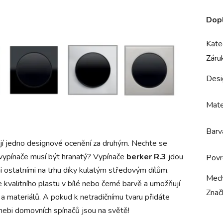
Dop
Kate
Záru
Desi
Mate
Barv
jí jedno designové oce
nění za druhým. Nechte se
 vypínače musí být hranatý? Vypínače
berker R.3
jdou
Povr
 ostatními na trhu díky kulatým st
ředovým díl
ům.
Mech
 kvalitního plastu v bílé neb
o černé barv
ě a umo
ž
ňují
Znač
 a materiálů.
A pokud k netradičnímu tvaru přidáte
 nebi domovních spínačů jsou na světě!