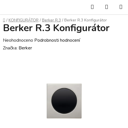
Přejít
Hledat
NÁKUP
na
KOŠÍK
obsah
Domů
/
KONFIGURÁTOR
/
Berker R.3
/
Berker R.3 Konfigurátor
Berker R.3 Konfigurátor
Průměrné
Neohodnoceno
Podrobnosti hodnocení
hodnocení
Značka:
Berker
produktu
je
0,0
z
5
hvězdiček.