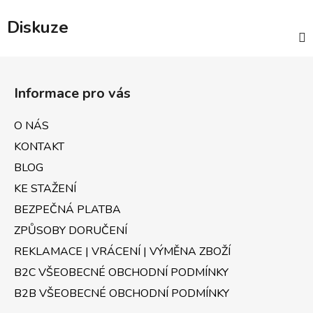
Diskuze
Z
á
Informace pro vás
p
a
O NÁS
t
KONTAKT
í
BLOG
KE STAŽENÍ
BEZPEČNÁ PLATBA
ZPŮSOBY DORUČENÍ
REKLAMACE | VRÁCENÍ | VÝMĚNA ZBOŽÍ
B2C VŠEOBECNÉ OBCHODNÍ PODMÍNKY
B2B VŠEOBECNÉ OBCHODNÍ PODMÍNKY