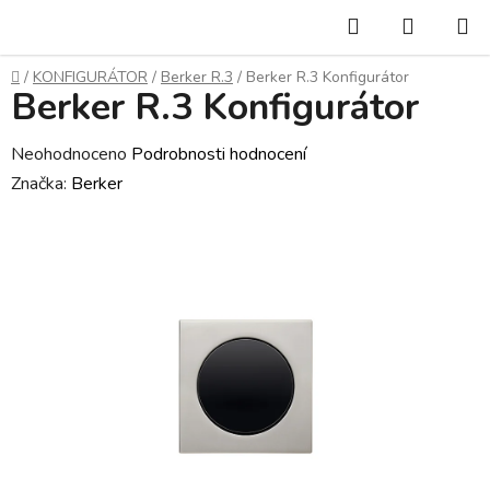
Přejít
Hledat
NÁKUP
na
KOŠÍK
obsah
Domů
/
KONFIGURÁTOR
/
Berker R.3
/
Berker R.3 Konfigurátor
Berker R.3 Konfigurátor
Průměrné
Neohodnoceno
Podrobnosti hodnocení
hodnocení
Značka:
Berker
produktu
je
0,0
z
5
hvězdiček.