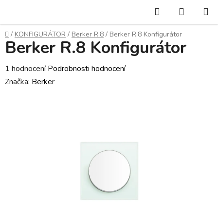
Přejít
Hledat
NÁKUP
na
KOŠÍK
obsah
Domů
/
KONFIGURÁTOR
/
Berker R.8
/
Berker R.8 Konfigurátor
Berker R.8 Konfigurátor
Průměrné
1 hodnocení
Podrobnosti hodnocení
hodnocení
Značka:
Berker
produktu
je
5,0
z
5
hvězdiček.