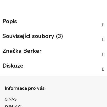
Popis
Související soubory (3)
Značka
Berker
Diskuze
Z
á
Informace pro vás
p
a
O NÁS
t
KONTAKT