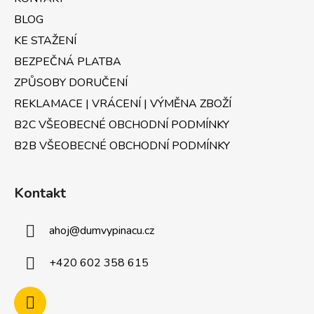
í
BLOG
KE STAŽENÍ
BEZPEČNÁ PLATBA
ZPŮSOBY DORUČENÍ
REKLAMACE | VRÁCENÍ | VÝMĚNA ZBOŽÍ
B2C VŠEOBECNÉ OBCHODNÍ PODMÍNKY
B2B VŠEOBECNÉ OBCHODNÍ PODMÍNKY
Kontakt
ahoj
@
dumvypinacu.cz
+420 602 358 615