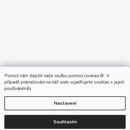
Pomož nám zlepšit naše služby pomocí cookies🍪. V
Partner Showroom MONOBRAND
případě pokračování na náš web vyjadřujete souhlas s jejich
Partner Eshop Monobrand.online
používáním👍.
Nastavení
Vytvořil Shoptet
Souhlasím
Copyright 2026
DŮM VYPÍNAČŮ
. Všechna práva
vyhrazena.