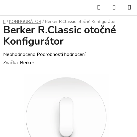
Přejít
Hledat
NÁKUP
na
KOŠÍK
obsah
Domů
/
KONFIGURÁTOR
/
Berker R.Classic otočné Konfigurátor
Berker R.Classic otočné
Konfigurátor
Průměrné
Neohodnoceno
Podrobnosti hodnocení
hodnocení
Značka:
Berker
produktu
je
0,0
z
5
hvězdiček.