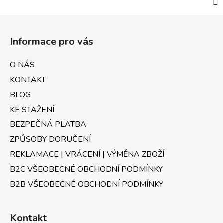
Z
á
Informace pro vás
p
a
O NÁS
t
KONTAKT
í
BLOG
KE STAŽENÍ
BEZPEČNÁ PLATBA
ZPŮSOBY DORUČENÍ
REKLAMACE | VRÁCENÍ | VÝMĚNA ZBOŽÍ
B2C VŠEOBECNÉ OBCHODNÍ PODMÍNKY
B2B VŠEOBECNÉ OBCHODNÍ PODMÍNKY
Kontakt