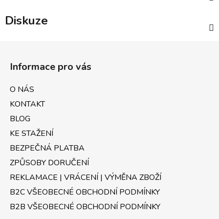
Diskuze
Z
á
Informace pro vás
p
a
O NÁS
t
KONTAKT
í
BLOG
KE STAŽENÍ
BEZPEČNÁ PLATBA
ZPŮSOBY DORUČENÍ
REKLAMACE | VRÁCENÍ | VÝMĚNA ZBOŽÍ
B2C VŠEOBECNÉ OBCHODNÍ PODMÍNKY
B2B VŠEOBECNÉ OBCHODNÍ PODMÍNKY