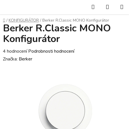
Přejít
Hledat
NÁKUP
na
KOŠÍK
obsah
Domů
/
KONFIGURÁTOR
/
Berker R.Classic MONO Konfigurátor
Berker R.Classic MONO
Konfigurátor
Průměrné
4 hodnocení
Podrobnosti hodnocení
hodnocení
Značka:
Berker
produktu
je
4,8
z
5
hvězdiček.