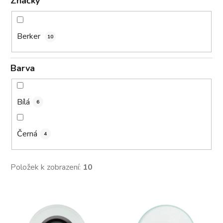
Značky
Berker
10
Barva
Bílá
6
Černá
4
Položek k zobrazení:
10
V
ý
p