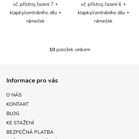
vč. přístroj řazení 7 +
vč. přístroj řazení 6 +
klapky/centrálního dílu +
klapky/centrálního dílu +
rámeček
rámeček
10
položek celkem
O
v
l
Z
á
á
d
Informace pro vás
p
a
a
c
O NÁS
t
í
KONTAKT
p
í
r
BLOG
v
KE STAŽENÍ
k
BEZPEČNÁ PLATBA
y