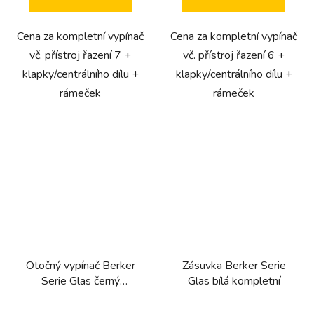
Cena za kompletní vypínač
Cena za kompletní vypínač
vč. přístroj řazení 7 +
vč. přístroj řazení 6 +
klapky/centrálního dílu +
klapky/centrálního dílu +
rámeček
rámeček
Otočný vypínač Berker
Zásuvka Berker Serie
Serie Glas černý
Glas bílá kompletní
kompletní (řazení 5,
sériový)