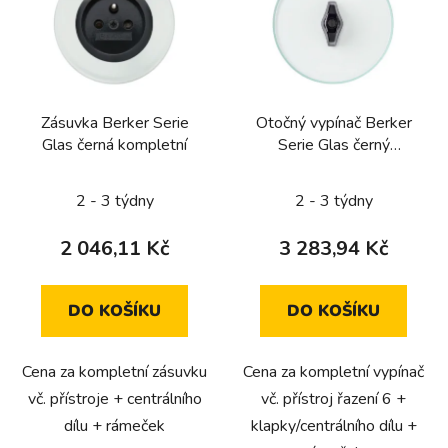
i
s
p
r
Zásuvka Berker Serie
Otočný vypínač Berker
o
Glas černá kompletní
Serie Glas černý
d
kompletní (tlačítko,
u
řazení 6)
2 - 3 týdny
2 - 3 týdny
k
t
2 046,11 Kč
3 283,94 Kč
ů
DO KOŠÍKU
DO KOŠÍKU
Cena za kompletní zásuvku
Cena za kompletní vypínač
vč. přístroje + centrálního
vč. přístroj řazení 6 +
dílu + rámeček
klapky/centrálního dílu +