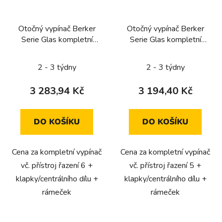
Otočný vypínač Berker
Otočný vypínač Berker
Serie Glas kompletní
Serie Glas kompletní
(tlačítko, řazení 6)
(řazení 5, sériový)
2 - 3 týdny
2 - 3 týdny
3 283,94 Kč
3 194,40 Kč
DO KOŠÍKU
DO KOŠÍKU
Cena za kompletní vypínač
Cena za kompletní vypínač
vč. přístroj řazení 6 +
vč. přístroj řazení 5 +
klapky/centrálního dílu +
klapky/centrálního dílu +
rámeček
rámeček