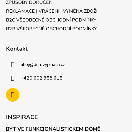
v
ZPŮSOBY DORUČENÍ
ý
REKLAMACE | VRÁCENÍ | VÝMĚNA ZBOŽÍ
p
B2C VŠEOBECNÉ OBCHODNÍ PODMÍNKY
i
s
B2B VŠEOBECNÉ OBCHODNÍ PODMÍNKY
u
Kontakt
ahoj
@
dumvypinacu.cz
+420 602 358 615
INSPIRACE
BYT VE FUNKCIONALISTICKÉM DOMĚ