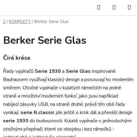
Přejít
Hledat
NÁKUP
na
KOŠÍK
obsah
Domů
/
KOMPLETY
/
Berker Serie Glas
Berker Serie Glas
Čirá krása
Řady vypínačů
Serie 1930
a
Serie Glas
inspirované
Bauhausem využívají klasický design a posouvají ho moderním
směrem. Otočné vypínače v kulatých rámečcích na jedné
straně a množství moderních funkcí, jako jsou například
nabíjecí zásuvky USB, na straně druhé: právě tím obě řady
vynikají.
serie R.classic
jde ještě o krok dál a přenáší design
serie 1930
do budoucnosti. Kulaté vypínače s jednoduchými
otočnými přepínači, které se obejdou i bez rámečků -