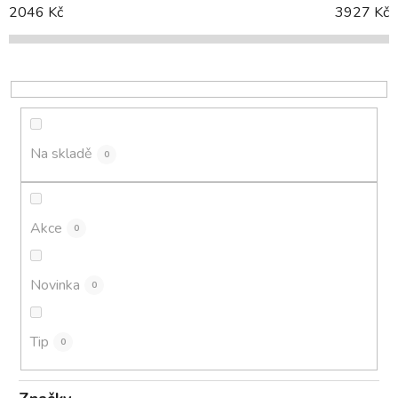
í
2046
Kč
3927
Kč
p
r
o
d
u
k
Na skladě
0
t
ů
Akce
0
Novinka
0
Tip
0