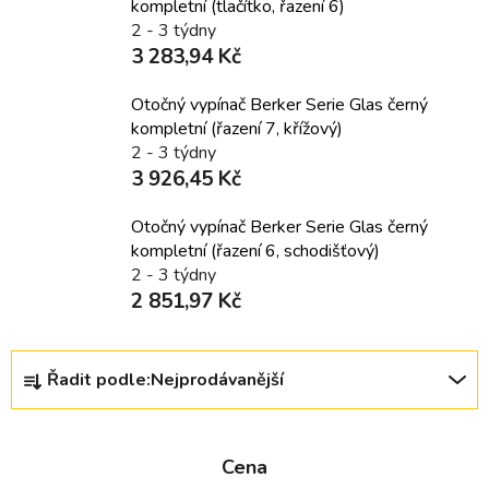
kompletní (tlačítko, řazení 6)
2 - 3 týdny
3 283,94 Kč
Otočný vypínač Berker Serie Glas černý
kompletní (řazení 7, křížový)
2 - 3 týdny
3 926,45 Kč
Otočný vypínač Berker Serie Glas černý
kompletní (řazení 6, schodišťový)
2 - 3 týdny
2 851,97 Kč
Ř
Řadit podle:
Nejprodávanější
a
z
e
Cena
n