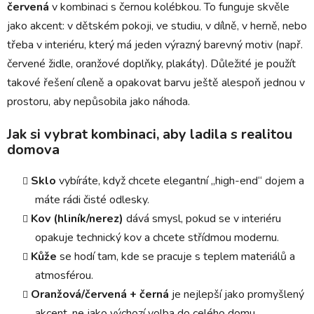
červená
v kombinaci s černou kolébkou. To funguje skvěle
jako akcent: v dětském pokoji, ve studiu, v dílně, v herně, nebo
třeba v interiéru, který má jeden výrazný barevný motiv (např.
červené židle, oranžové doplňky, plakáty). Důležité je použít
takové řešení cíleně a opakovat barvu ještě alespoň jednou v
prostoru, aby nepůsobila jako náhoda.
Jak si vybrat kombinaci, aby ladila s realitou
domova
Sklo
vybíráte, když chcete elegantní „high-end“ dojem a
máte rádi čisté odlesky.
Kov (hliník/nerez)
dává smysl, pokud se v interiéru
opakuje technický kov a chcete střídmou modernu.
Kůže
se hodí tam, kde se pracuje s teplem materiálů a
atmosférou.
Oranžová/červená + černá
je nejlepší jako promyšlený
akcent, ne jako výchozí volba do celého domu.