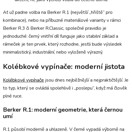
Ať už padne volba na Berker R.1 (největší „hřiště“ pro
kombinace), nebo na příbuzné materiálové varianty v rámci
Berker R.3 či Berker R.Classic, společné pravidlo je
jednoduché: černý vnitřní díl funguje jako stabilní základ a
rámeček je ten prvek, který rozhodne, jestli bude výsledek
minimalistický, industriální, nebo vyloženě výrazný.
Kolébkové vypínače: moderní jistota
Kolébkové vypínače
jsou dnes nejběžnější a nejpraktičtější. Je
to typ, který se ovládá spolehlivě i „poslepu“, když má člověk
plné ruce.
Berker R.1: moderní geometrie, která černou
umí
R.1 působí moderně a uhlazeně. V černé vypadá výborně na