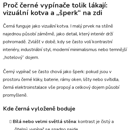
Proč černé vypínače tolik lákají:
vizuální kotva a „šperk“ na zdi
Černá funguje jako vizuální kotva. I malý prvek na stěně
najednou působí záměrně, jako detail, který interiér drží
pohromadě. Zvlášť v době, kdy se často volí kontrastní
interiéry, industriální styl, moderní minimalismus nebo temnější
„hotelový“ dojem.
Černý vypínač se často chová jako šperk: pokud jsou v
prostoru černé kliky, baterie, rámy oken, lišty nebo svítidla,
černá elektroinstalace vše propojí a celkový dojem působí
promyšleně.
Kde černá vyloženě boduje
Bílá nebo velmi světlá stěna
: kontrast je čistý a
čitelný, vypínač se snadno najde.