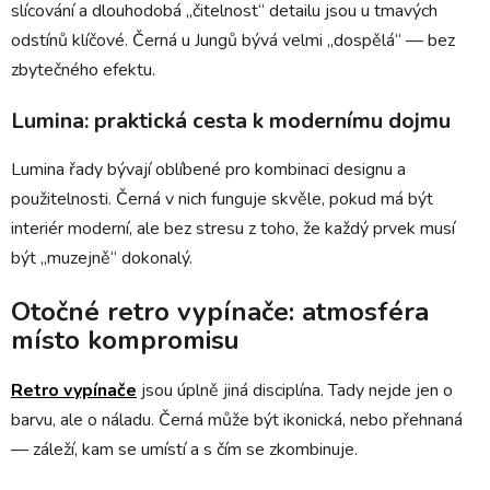
slícování a dlouhodobá „čitelnost“ detailu jsou u tmavých
odstínů klíčové. Černá u Jungů bývá velmi „dospělá“ — bez
zbytečného efektu.
Lumina: praktická cesta k modernímu dojmu
Lumina řady bývají oblíbené pro kombinaci designu a
použitelnosti. Černá v nich funguje skvěle, pokud má být
interiér moderní, ale bez stresu z toho, že každý prvek musí
být „muzejně“ dokonalý.
Otočné retro vypínače: atmosféra
místo kompromisu
Retro vypínače
jsou úplně jiná disciplína. Tady nejde jen o
barvu, ale o náladu. Černá může být ikonická, nebo přehnaná
— záleží, kam se umístí a s čím se zkombinuje.