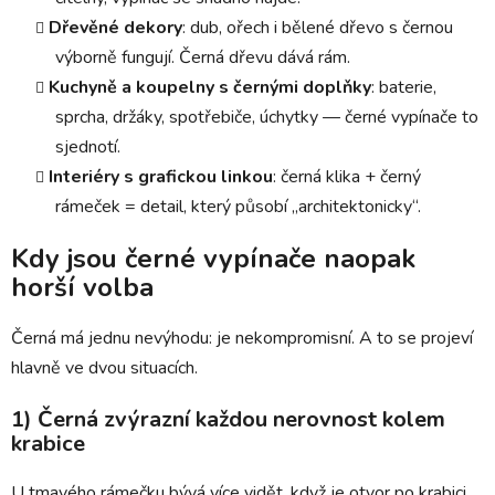
Dřevěné dekory
: dub, ořech i bělené dřevo s černou
výborně fungují. Černá dřevu dává rám.
Kuchyně a koupelny s černými doplňky
: baterie,
sprcha, držáky, spotřebiče, úchytky — černé vypínače to
sjednotí.
Interiéry s grafickou linkou
: černá klika + černý
rámeček = detail, který působí „architektonicky“.
Kdy jsou černé vypínače naopak
horší volba
Černá má jednu nevýhodu: je nekompromisní. A to se projeví
hlavně ve dvou situacích.
1) Černá zvýrazní každou nerovnost kolem
krabice
U tmavého rámečku bývá více vidět, když je otvor po krabici