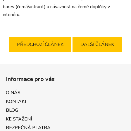
barev (černá/antracit) a návaznost na černé doplňky v
interiéru.
PŘEDCHOZÍ ČLÁNEK
DALŠÍ ČLÁNEK
Z
á
Informace pro vás
p
a
O NÁS
t
KONTAKT
í
BLOG
KE STAŽENÍ
BEZPEČNÁ PLATBA