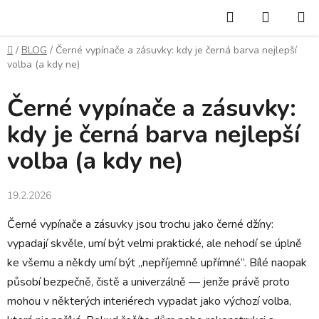
Přejít
Hledat
NÁKUP
na
KOŠÍK
obsah
Domů
/
BLOG
/
Černé vypínače a zásuvky: kdy je černá barva nejlepší
volba (a kdy ne)
Černé vypínače a zásuvky:
kdy je černá barva nejlepší
volba (a kdy ne)
19.2.2026
Černé vypínače a zásuvky jsou trochu jako černé džíny:
vypadají skvěle, umí být velmi praktické, ale nehodí se úplně
ke všemu a někdy umí být „nepříjemně upřímné“. Bílé naopak
působí bezpečně, čistě a univerzálně — jenže právě proto
mohou v některých interiérech vypadat jako výchozí volba,