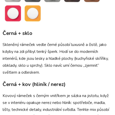
Černá + sklo
Skleněný rámeček vedle černé působí luxusně a čistě, jako
kdyby na zdi přibyl tenký šperk. Hodí se do moderních
interiérů, kde jsou lesky a hladké plochy (kuchyňské skříňky,
obklady, sklo u sprchy). Sklo navíc umí černou „zjemnit“
světlem a odleskem.
Černá + kov (hliník / nerez)
Kovový rámeček s černým vnitřkem je sázka na jistotu, když
se v interiéru opakuje nerez nebo hliník: spotřebiče, madla,
lišty, technické detaily, industriální svítidla. Tenhle mix působí