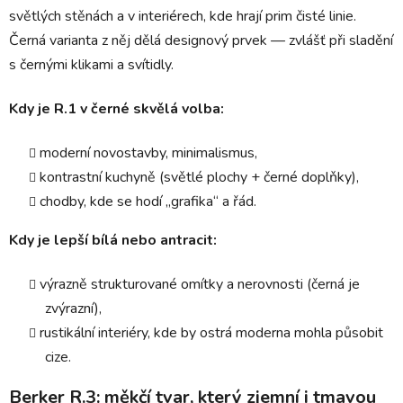
světlých stěnách a v interiérech, kde hrají prim čisté linie.
Černá varianta z něj dělá designový prvek — zvlášť při sladění
s černými klikami a svítidly.
Kdy je R.1 v černé skvělá volba:
moderní novostavby, minimalismus,
kontrastní kuchyně (světlé plochy + černé doplňky),
chodby, kde se hodí „grafika“ a řád.
Kdy je lepší bílá nebo antracit:
výrazně strukturované omítky a nerovnosti (černá je
zvýrazní),
rustikální interiéry, kde by ostrá moderna mohla působit
cize.
Berker R.3: měkčí tvar, který zjemní i tmavou