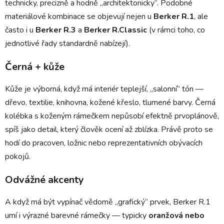
technicky, precizně a hodně „architektonicky“. Podobné
materiálové kombinace se objevují nejen u
Berker R.1
, ale
často i u
Berker R.3
a
Berker R.Classic
(v rámci toho, co
jednotlivé řady standardně nabízejí).
Černá + kůže
Kůže je výborná, když má interiér teplejší, „salonní“ tón —
dřevo, textilie, knihovna, kožené křeslo, tlumené barvy. Černá
kolébka s koženým rámečkem nepůsobí efektně prvoplánově,
spíš jako detail, který člověk ocení až zblízka. Právě proto se
hodí do pracoven, ložnic nebo reprezentativních obývacích
pokojů.
Odvážné akcenty
A když má být vypínač vědomě „grafický“ prvek, Berker R.1
umí i výrazné barevné rámečky — typicky
oranžová nebo