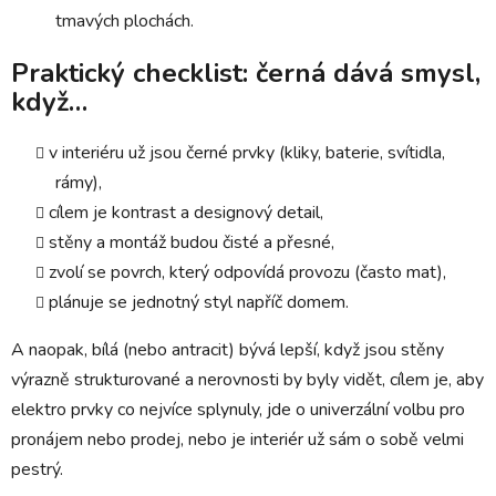
tmavých plochách.
Praktický checklist: černá dává smysl,
když…
v interiéru už jsou černé prvky (kliky, baterie, svítidla,
rámy),
cílem je kontrast a designový detail,
stěny a montáž budou čisté a přesné,
zvolí se povrch, který odpovídá provozu (často mat),
plánuje se jednotný styl napříč domem.
A naopak, bílá (nebo antracit) bývá lepší, když jsou stěny
výrazně strukturované a nerovnosti by byly vidět, cílem je, aby
elektro prvky co nejvíce splynuly, jde o univerzální volbu pro
pronájem nebo prodej, nebo je interiér už sám o sobě velmi
pestrý.