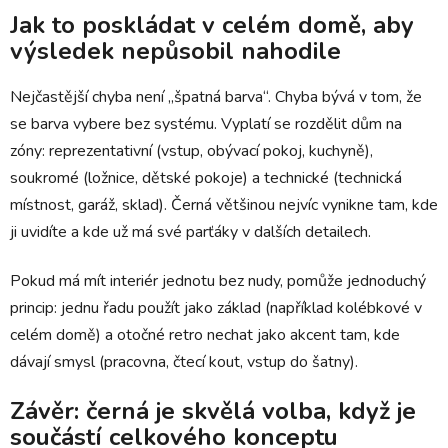
Jak to poskládat v celém domě, aby
výsledek nepůsobil nahodile
Nejčastější chyba není „špatná barva“. Chyba bývá v tom, že
se barva vybere bez systému. Vyplatí se rozdělit dům na
zóny: reprezentativní (vstup, obývací pokoj, kuchyně),
soukromé (ložnice, dětské pokoje) a technické (technická
místnost, garáž, sklad). Černá většinou nejvíc vynikne tam, kde
ji uvidíte a kde už má své parťáky v dalších detailech.
Pokud má mít interiér jednotu bez nudy, pomůže jednoduchý
princip: jednu řadu použít jako základ (například kolébkové v
celém domě) a otočné retro nechat jako akcent tam, kde
dávají smysl (pracovna, čtecí kout, vstup do šatny).
Závěr: černá je skvělá volba, když je
součástí celkového konceptu