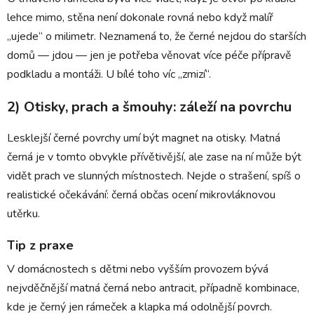
lehce mimo, stěna není dokonale rovná nebo když malíř
„ujede“ o milimetr. Neznamená to, že černé nejdou do starších
domů — jdou — jen je potřeba věnovat více péče přípravě
podkladu a montáži. U bílé toho víc „zmizí“.
2) Otisky, prach a šmouhy: záleží na povrchu
Lesklejší černé povrchy umí být magnet na otisky. Matná
černá je v tomto obvykle přívětivější, ale zase na ní může být
vidět prach ve slunných místnostech. Nejde o strašení, spíš o
realistické očekávání: černá občas ocení mikrovláknovou
utěrku.
Tip z praxe
V domácnostech s dětmi nebo vyšším provozem bývá
nejvděčnější matná černá nebo antracit, případně kombinace,
kde je černý jen rámeček a klapka má odolnější povrch.