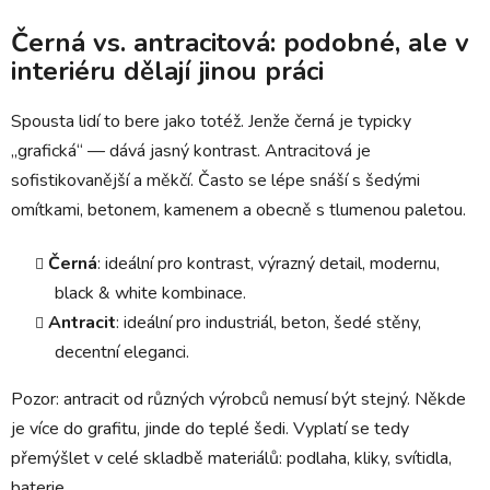
Černá vs. antracitová: podobné, ale v
interiéru dělají jinou práci
Spousta lidí to bere jako totéž. Jenže černá je typicky
„grafická“ — dává jasný kontrast. Antracitová je
sofistikovanější a měkčí. Často se lépe snáší s šedými
omítkami, betonem, kamenem a obecně s tlumenou paletou.
Černá
: ideální pro kontrast, výrazný detail, modernu,
black & white kombinace.
Antracit
: ideální pro industriál, beton, šedé stěny,
decentní eleganci.
Pozor: antracit od různých výrobců nemusí být stejný. Někde
je více do grafitu, jinde do teplé šedi. Vyplatí se tedy
přemýšlet v celé skladbě materiálů: podlaha, kliky, svítidla,
baterie.