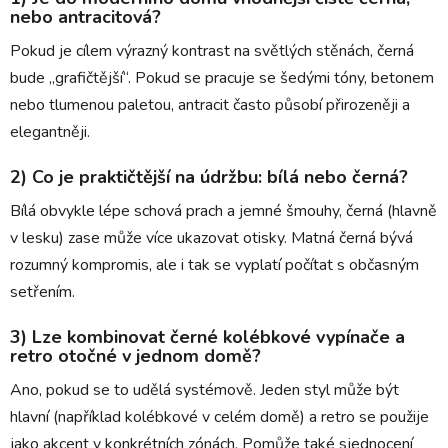
nebo antracitová?
Pokud je cílem výrazný kontrast na světlých stěnách, černá
bude „grafičtější“. Pokud se pracuje se šedými tóny, betonem
nebo tlumenou paletou, antracit často působí přirozeněji a
elegantněji.
2) Co je praktičtější na údržbu: bílá nebo černá?
Bílá obvykle lépe schová prach a jemné šmouhy, černá (hlavně
v lesku) zase může více ukazovat otisky. Matná černá bývá
rozumný kompromis, ale i tak se vyplatí počítat s občasným
setřením.
3) Lze kombinovat černé kolébkové vypínače a
retro otočné v jednom domě?
Ano, pokud se to udělá systémově. Jeden styl může být
hlavní (například kolébkové v celém domě) a retro se použije
jako akcent v konkrétních zónách. Pomůže také sjednocení