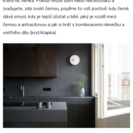
která nic neříká. Pokud řešíte dům nebo rekonstrukci a
zvažujete, zda zvolit černou, pojďme to vzít poctivě: kdy černá
dává smysl, kdy je lepší zůstat u bílé, jaký je rozdíl mezi
černou a antracitovou a jak si hrát s kombinacemi rámečku a
vnitřního dílu (kryt/klapka).