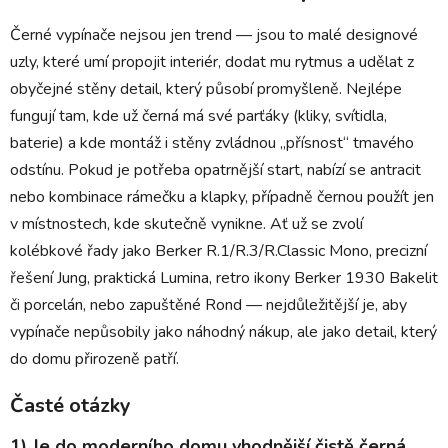
Černé vypínače nejsou jen trend — jsou to malé designové
uzly, které umí propojit interiér, dodat mu rytmus a udělat z
obyčejné stěny detail, který působí promyšleně. Nejlépe
fungují tam, kde už černá má své parťáky (kliky, svítidla,
baterie) a kde montáž i stěny zvládnou „přísnost“ tmavého
odstínu. Pokud je potřeba opatrnější start, nabízí se antracit
nebo kombinace rámečku a klapky, případně černou použít jen
v místnostech, kde skutečně vynikne. Ať už se zvolí
kolébkové řady jako Berker R.1/R.3/R.Classic Mono, precizní
řešení Jung, praktická Lumina, retro ikony Berker 1930 Bakelit
či porcelán, nebo zapuštěné Rond — nejdůležitější je, aby
vypínače nepůsobily jako náhodný nákup, ale jako detail, který
do domu přirozeně patří.
Časté otázky
1) Je do moderního domu vhodnější čistě černá,