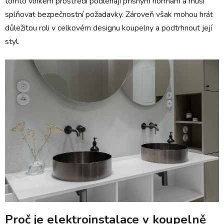
tomto vlhkém prostředí podléhají přísným normám a musí
splňovat bezpečnostní požadavky. Zároveň však mohou hrát
důležitou roli v celkovém designu koupelny a podtrhnout její
styl.
Proč je elektroinstalace v koupelně