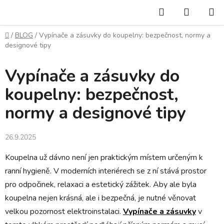
Přejít
Hledat
NÁKUP
na
KOŠÍK
obsah
Domů
/
BLOG
/
Vypínače a zásuvky do koupelny: bezpečnost, normy a
designové tipy
Vypínače a zásuvky do
koupelny: bezpečnost,
normy a designové tipy
26.9.2025
Koupelna už dávno není jen praktickým místem určeným k
ranní hygieně. V moderních interiérech se z ní stává prostor
pro odpočinek, relaxaci a estetický zážitek. Aby ale byla
koupelna nejen krásná, ale i bezpečná, je nutné věnovat
velkou pozornost elektroinstalaci.
Vypínače a zásuvky
v