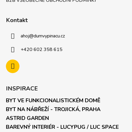
B2B VŠEOBECNÉ OBCHODNÍ PODMÍNKY
Kontakt
ahoj
@
dumvypinacu.cz
+420 602 358 615
INSPIRACE
BYT VE FUNKCIONALISTICKÉM DOMĚ
BYT NA NÁBŘEŽÍ - TROJICKÁ, PRAHA
ASTRID GARDEN
BAREVNÝ INTERIÉR - LUCYPUG / LUC SPACE