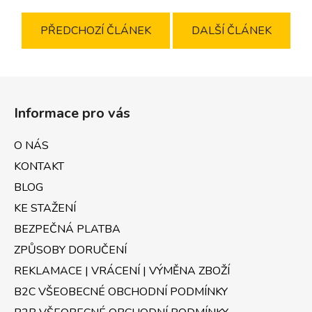
PŘEDCHOZÍ ČLÁNEK
DALŠÍ ČLÁNEK
Z
á
Informace pro vás
p
a
O NÁS
t
KONTAKT
í
BLOG
KE STAŽENÍ
BEZPEČNÁ PLATBA
ZPŮSOBY DORUČENÍ
REKLAMACE | VRÁCENÍ | VÝMĚNA ZBOŽÍ
B2C VŠEOBECNÉ OBCHODNÍ PODMÍNKY