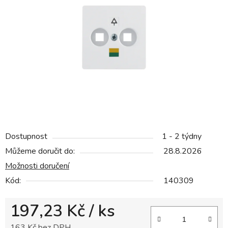
5
hvězdiček.
Dostupnost
1 - 2 týdny
Můžeme doručit do:
28.8.2026
Možnosti doručení
Kód:
140309
197,23 Kč
/ ks
163 Kč bez DPH