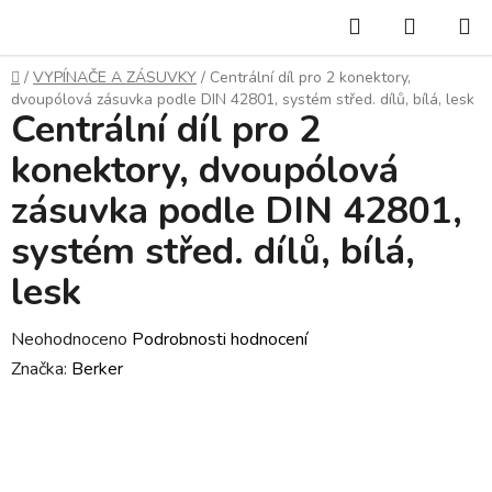
Přejít
Hledat
NÁKUP
na
KOŠÍK
obsah
Domů
/
VYPÍNAČE A ZÁSUVKY
/
Centrální díl pro 2 konektory,
dvoupólová zásuvka podle DIN 42801, systém střed. dílů, bílá, lesk
Centrální díl pro 2
konektory, dvoupólová
zásuvka podle DIN 42801,
systém střed. dílů, bílá,
lesk
Průměrné
Neohodnoceno
Podrobnosti hodnocení
hodnocení
Značka:
Berker
produktu
je
0,0
z