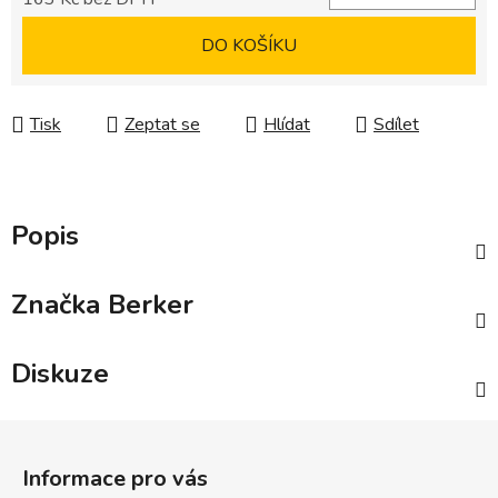
Měrná cena:
DO KOŠÍKU
Tisk
Zeptat se
Hlídat
Sdílet
Popis
Značka
Berker
Diskuze
Z
á
Informace pro vás
p