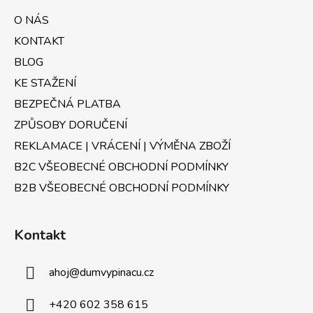
a
O NÁS
t
KONTAKT
í
BLOG
KE STAŽENÍ
BEZPEČNÁ PLATBA
ZPŮSOBY DORUČENÍ
REKLAMACE | VRÁCENÍ | VÝMĚNA ZBOŽÍ
B2C VŠEOBECNÉ OBCHODNÍ PODMÍNKY
B2B VŠEOBECNÉ OBCHODNÍ PODMÍNKY
Kontakt
ahoj
@
dumvypinacu.cz
+420 602 358 615