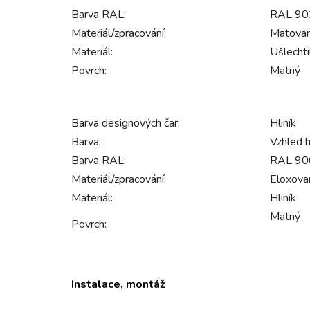
Barva RAL:
RAL 902
Materiál/zpracování:
Matovan
Materiál:
Ušlechti
Povrch:
Matný
Barva designových čar:
Hliník
Barva:
Vzhled h
Barva RAL:
RAL 9006
Materiál/zpracování:
Eloxovan
Materiál:
Hliník
Matný
Povrch:
Instalace, montáž