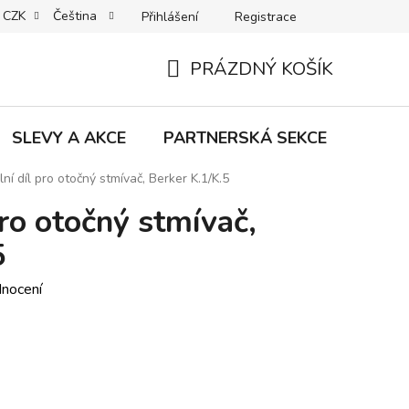
CZK
Čeština
Přihlášení
Registrace
MACE | VRÁCENÍ | VÝMĚNA ZBOŽÍ
B2C VŠEOBECNÉ OBCHODNÍ
PRÁZDNÝ KOŠÍK
NÁKUPNÍ
KOŠÍK
SLEVY A AKCE
PARTNERSKÁ SEKCE
Znač
ní díl pro otočný stmívač, Berker K.1/K.5
pro otočný stmívač,
5
dnocení