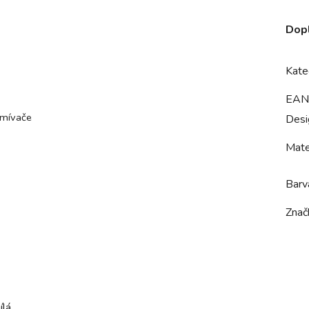
Dop
Kate
EAN
tmívače
Desi
Mate
Barv
Znač
ílá