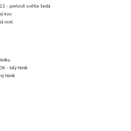
2 - perlově světle šedá
ý kov
lá ocel
liníku
 - bílý hliník
ý hliník