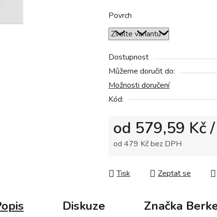
z
5
Povrch
hvězdiček.
Dostupnost
Můžeme doručit do:
Možnosti doručení
Kód:
od
579,59 Kč
/
od
479 Kč
bez DPH
Měrná cena:
Tisk
Zeptat se
opis
Diskuze
Značka
Berke