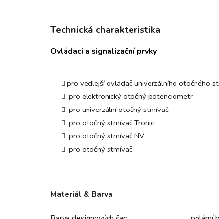
Technická charakteristika
Ovládací a signalizační prvky
pro vedlejší ovladač univerzálního otočného s
pro elektronický otočný potenciometr
pro univerzální otočný stmívač
pro otočný stmívač Tronic
pro otočný stmívač NV
pro otočný stmívač
Materiál & Barva
Barva designových čar:
polární b