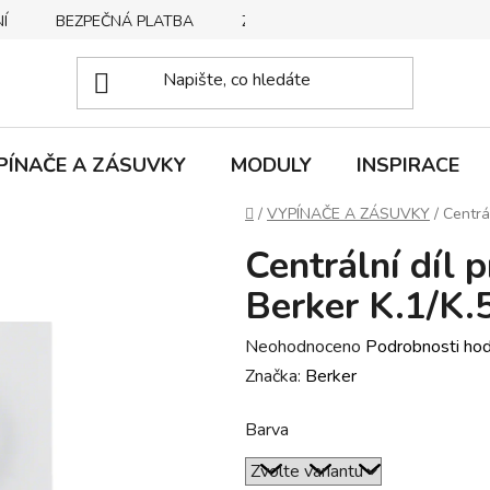
Í
BEZPEČNÁ PLATBA
ZPŮSOBY DORUČENÍ
REKLA
PÍNAČE A ZÁSUVKY
MODULY
INSPIRACE
Domů
/
VYPÍNAČE A ZÁSUVKY
/
Centrál
Centrální díl 
Berker K.1/K.
Průměrné
Neohodnoceno
Podrobnosti ho
hodnocení
Značka:
Berker
produktu
Barva
je
0,0