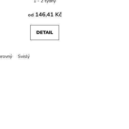
1 - 2 týdny
146,41 Kč
od
DETAIL
rovný
Svislý