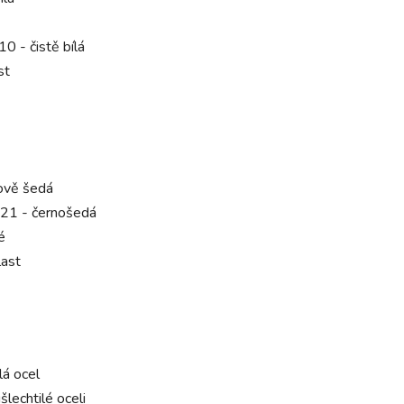
 - čistě bílá
st
tově šedá
21 - černošedá
é
ast
lá ocel
šlechtilé oceli