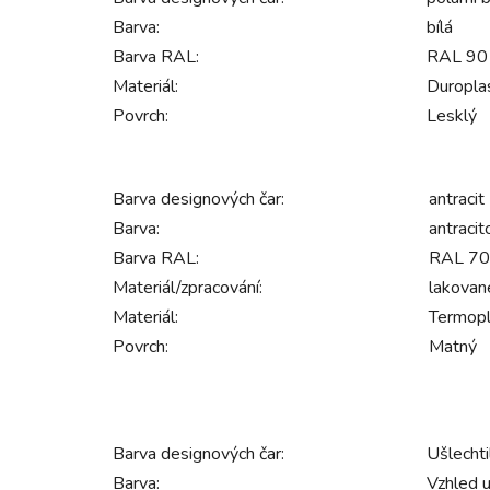
Barva:
bílá
Barva RAL:
RAL 9010
Materiál:
Duropla
Povrch:
Lesklý
Barva designových čar:
antracit
Barva:
antraci
Barva RAL:
RAL 70
Materiál/zpracování:
lakovan
Materiál:
Termopl
Povrch:
Matný
Barva designových čar:
Ušlechti
Barva:
Vzhled u