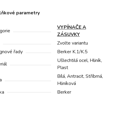
lňkové parametry
VYPÍNAČE A
gorie
ZÁSUVKY
Zvolte variantu
gnové řady
Berker K.1/K.5
Ušlechtilá ocel, Hliník,
riál
Plast
Bílá, Antracit, Stříbrná,
a
Hliníková
ka
Berker