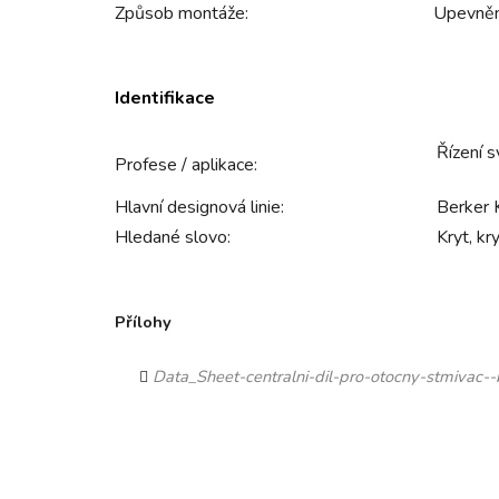
Způsob montáže:
Upevněn
Identifikace
Řízení s
Profese / aplikace:
Hlavní designová linie:
Berker 
Hledané slovo:
Kryt, kr
Přílohy
Data_Sheet-centralni-dil-pro-otocny-stmivac--