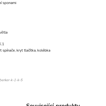
í sponami
větla
K.1
yt spínače, kryt tlačítka, kolébka
berker-k-1-k-5
Související produkty