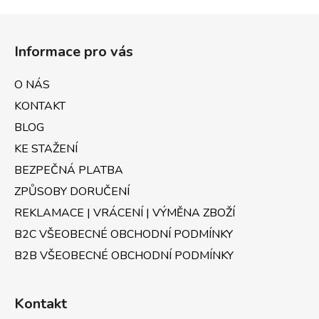
Z
á
Informace pro vás
p
a
O NÁS
t
KONTAKT
í
BLOG
KE STAŽENÍ
BEZPEČNÁ PLATBA
ZPŮSOBY DORUČENÍ
REKLAMACE | VRÁCENÍ | VÝMĚNA ZBOŽÍ
B2C VŠEOBECNÉ OBCHODNÍ PODMÍNKY
B2B VŠEOBECNÉ OBCHODNÍ PODMÍNKY
Kontakt