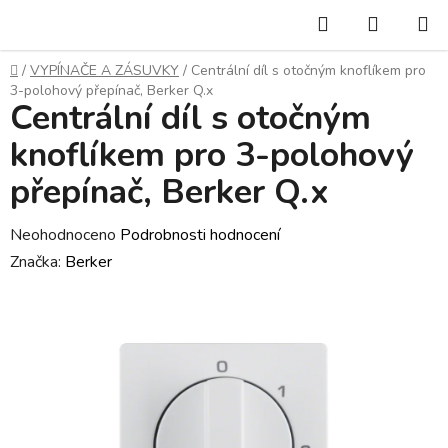
Přejít
Hledat
NÁKUP
na
KOŠÍK
obsah
Domů
/
VYPÍNAČE A ZÁSUVKY
/
Centrální díl s otočným knoflíkem pro
3-polohový přepínač, Berker Q.x
Centrální díl s otočným
knoflíkem pro 3-polohový
přepínač, Berker Q.x
Průměrné
Neohodnoceno
Podrobnosti hodnocení
hodnocení
Značka:
Berker
produktu
je
0,0
z
5
hvězdiček.