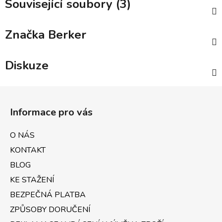
Související soubory (3)
Značka
Berker
Diskuze
Z
á
Informace pro vás
p
a
O NÁS
t
KONTAKT
í
BLOG
KE STAŽENÍ
BEZPEČNÁ PLATBA
ZPŮSOBY DORUČENÍ