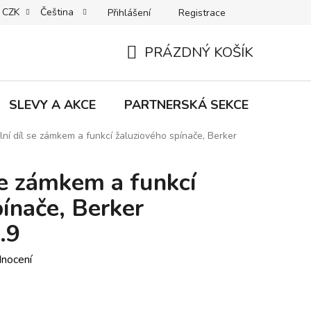
CZK
Čeština
Přihlášení
Registrace
MACE | VRÁCENÍ | VÝMĚNA ZBOŽÍ
B2C VŠEOBECNÉ OBCHODNÍ
PRÁZDNÝ KOŠÍK
NÁKUPNÍ
KOŠÍK
SLEVY A AKCE
PARTNERSKÁ SEKCE
Znač
lní díl se zámkem a funkcí žaluziového spínače, Berker
se zámkem a funkcí
ínače, Berker
.9
dnocení