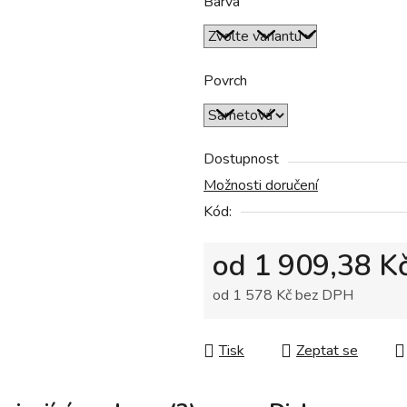
Barva
je
0,0
z
5
Povrch
hvězdiček.
Dostupnost
Možnosti doručení
Kód:
od
1 909,38 K
od
1 578 Kč
bez DPH
Měrná cena:
Tisk
Zeptat se