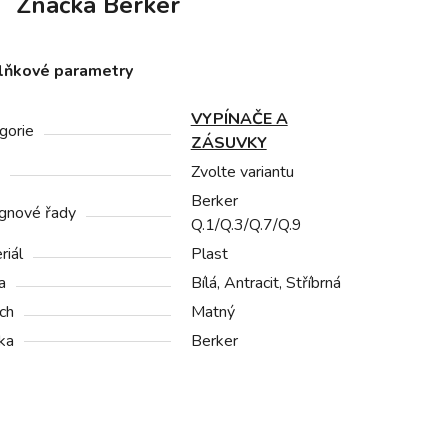
Značka
Berker
lňkové parametry
VYPÍNAČE A
gorie
ZÁSUVKY
Zvolte variantu
Berker
gnové řady
Q.1/Q.3/Q.7/Q.9
riál
Plast
a
Bílá, Antracit, Stříbrná
ch
Matný
ka
Berker