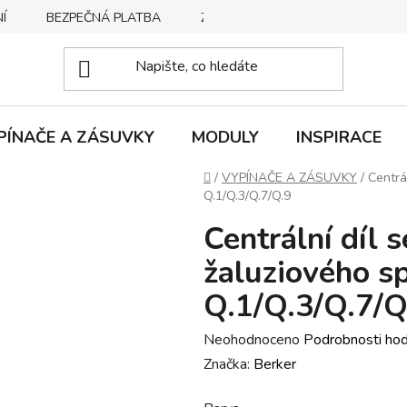
Í
BEZPEČNÁ PLATBA
ZPŮSOBY DORUČENÍ
REKLA
PÍNAČE A ZÁSUVKY
MODULY
INSPIRACE
Domů
/
VYPÍNAČE A ZÁSUVKY
/
Centrá
Q.1/Q.3/Q.7/Q.9
Centrální díl 
žaluziového sp
Q.1/Q.3/Q.7/Q
Průměrné
Neohodnoceno
Podrobnosti ho
hodnocení
Značka:
Berker
produktu