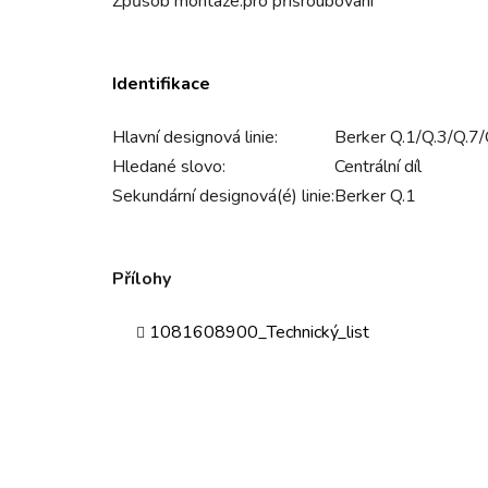
Způsob montáže:
pro přišroubování
Identifikace
Hlavní designová linie:
Berker Q.1/Q.3/Q.7/
Hledané slovo:
Centrální díl
Sekundární designová(é) linie:
Berker Q.1
Přílohy
1081608900_Technický_list