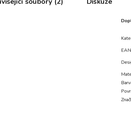
visející soubory (2)
Diskuze
Dop
Kate
EAN
Desi
Mate
Barv
Povr
Znač