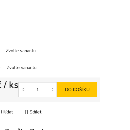
Zvolte variantu
Zvolte variantu
č
/ ks
DO KOŠÍKU
Hlídat
Sdílet