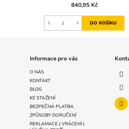
840,95 Kč
DO KOŠÍKU
Z
á
Informace pro vás
Kont
p
a
O NÁS
t
KONTAKT
í
BLOG
KE STAŽENÍ
BEZPEČNÁ PLATBA
ZPŮSOBY DORUČENÍ
REKLAMACE | VRÁCENÍ |