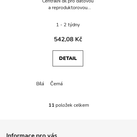
Centrální díl pro datovou
a reproduktorovou
zásuvku, serie
1930/Glas
1 - 2 týdny
542,08 Kč
DETAIL
Bílá
Černá
11
položek celkem
O
v
l
Z
á
á
d
Informace pro vás