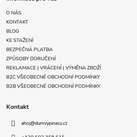
p
a
a
c
O NÁS
t
í
KONTAKT
p
í
r
BLOG
v
KE STAŽENÍ
k
BEZPEČNÁ PLATBA
y
v
ZPŮSOBY DORUČENÍ
ý
REKLAMACE | VRÁCENÍ | VÝMĚNA ZBOŽÍ
p
B2C VŠEOBECNÉ OBCHODNÍ PODMÍNKY
i
s
B2B VŠEOBECNÉ OBCHODNÍ PODMÍNKY
u
Kontakt
ahoj
@
dumvypinacu.cz