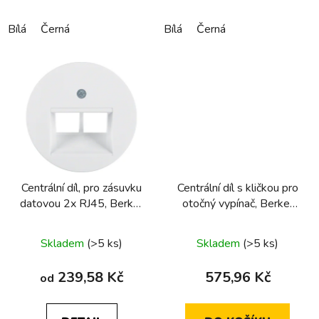
Bílá
Černá
Bílá
Černá
Centrální díl, pro zásuvku
Centrální díl s kličkou pro
datovou 2x RJ45, Berker
otočný vypínač, Berker
R.x/1930/R.classic
1930/Glas, černá, lesk
Skladem
(>5 ks)
Skladem
(>5 ks)
239,58 Kč
575,96 Kč
od