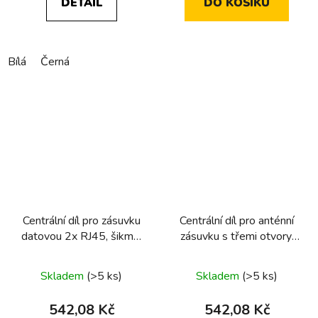
DETAIL
DO KOŠÍKU
Bílá
Černá
Centrální díl pro zásuvku
Centrální díl pro anténní
datovou 2x RJ45, šikmá,
zásuvku s třemi otvory,
Berker 1930/Glas, černá,
Berker 1930/Glas
lesk
Skladem
(>5 ks)
Skladem
(>5 ks)
542,08 Kč
542,08 Kč