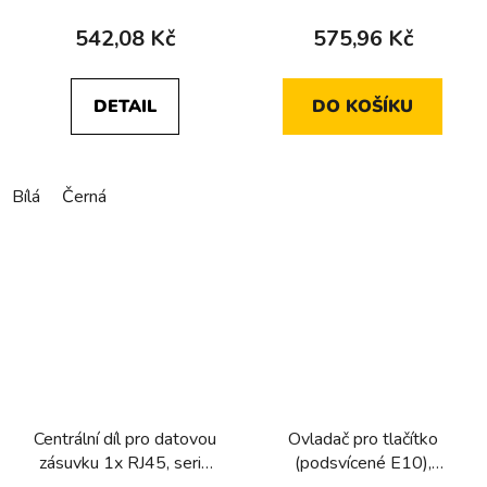
542,08 Kč
575,96 Kč
DETAIL
DO KOŠÍKU
Bílá
Černá
Centrální díl pro datovou
Ovladač pro tlačítko
zásuvku 1x RJ45, serie
(podsvícené E10),