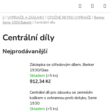
Přejít
Hledat
NÁKUP
na
KOŠÍK
obsah
Domů
/
VYPÍNAČE A ZÁSUVKY
/
OTOČNÉ RETRO VYPÍNAČE
/
Berker
Serie 1930 Bakelit
/
Centrální díly
Centrální díly
Nejprodávanější
Záslepka se středovým dílem, Berker
1930/Glas
Skladem
(>5 ks)
912,34 Kč
Centrální díl pro zásuvku se zemnícím
kolíkem s ochrannou proti dotyku, Serie
1930
Skladem
(>5 ks)