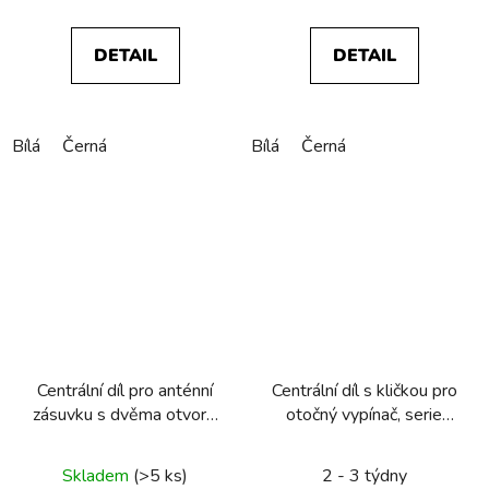
DETAIL
DETAIL
Bílá
Černá
Bílá
Černá
Centrální díl pro anténní
Centrální díl s kličkou pro
zásuvku s dvěma otvory,
otočný vypínač, serie
Berker 1930/Glas
1930/serie Glas, bílá
lesk
Skladem
(>5 ks)
2 - 3 týdny