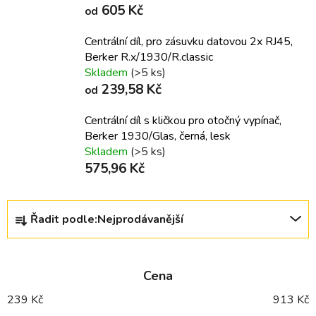
605 Kč
od
Centrální díl, pro zásuvku datovou 2x RJ45,
Berker R.x/1930/R.classic
Skladem
(>5 ks)
239,58 Kč
od
Centrální díl s kličkou pro otočný vypínač,
Berker 1930/Glas, černá, lesk
Skladem
(>5 ks)
575,96 Kč
Ř
Řadit podle:
Nejprodávanější
a
z
e
Cena
n
í
239
Kč
913
Kč