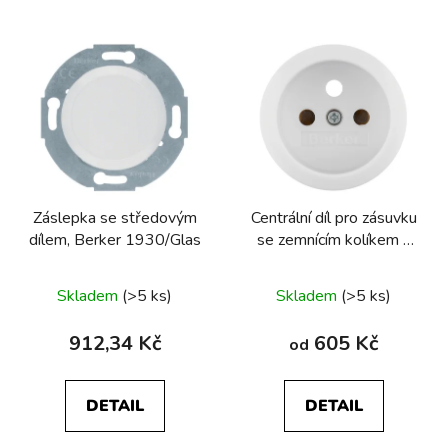
V
ý
p
i
s
p
r
Záslepka se středovým
Centrální díl pro zásuvku
o
dílem, Berker 1930/Glas
se zemnícím kolíkem s
d
ochrannou proti dotyku,
u
Serie 1930
Skladem
(>5 ks)
Skladem
(>5 ks)
k
t
912,34 Kč
605 Kč
od
ů
DETAIL
DETAIL