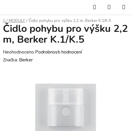
Přejít
Hledat
NÁKUP
na
KOŠÍK
obsah
Domů
/
MODULY
/
Čidlo pohybu pro výšku 2,2 m, Berker K.1/K.5
Čidlo pohybu pro výšku 2,2
m, Berker K.1/K.5
Průměrné
Neohodnoceno
Podrobnosti hodnocení
hodnocení
Značka:
Berker
produktu
je
0,0
z
5
hvězdiček.