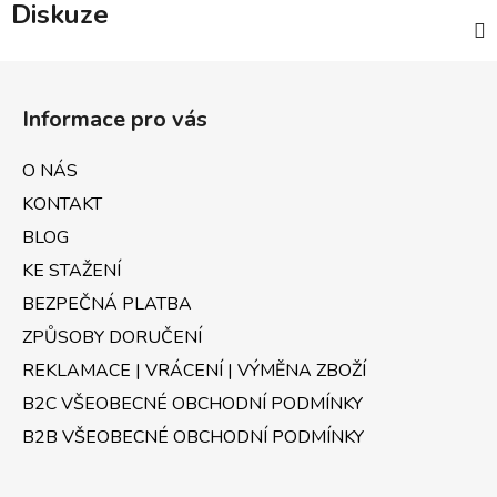
Diskuze
Z
á
Informace pro vás
p
a
O NÁS
t
KONTAKT
í
BLOG
KE STAŽENÍ
BEZPEČNÁ PLATBA
ZPŮSOBY DORUČENÍ
REKLAMACE | VRÁCENÍ | VÝMĚNA ZBOŽÍ
B2C VŠEOBECNÉ OBCHODNÍ PODMÍNKY
B2B VŠEOBECNÉ OBCHODNÍ PODMÍNKY