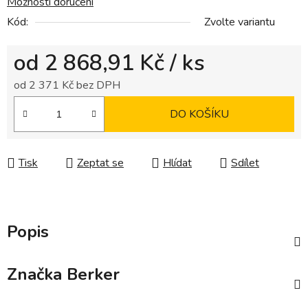
Možnosti doručení
Kód:
Zvolte variantu
od
2 868,91 Kč
/ ks
od
2 371 Kč
bez DPH
Měrná cena:
DO KOŠÍKU
Tisk
Zeptat se
Hlídat
Sdílet
Popis
Značka
Berker