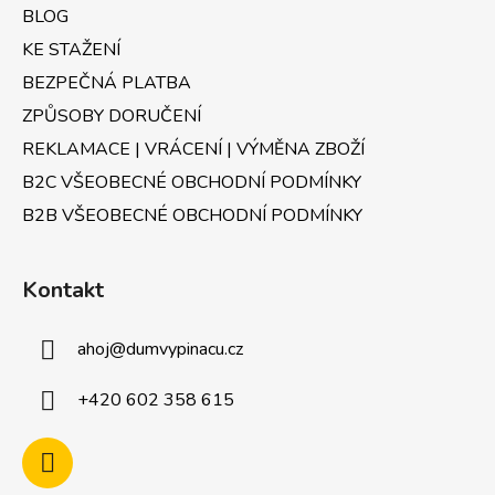
BLOG
KE STAŽENÍ
BEZPEČNÁ PLATBA
ZPŮSOBY DORUČENÍ
REKLAMACE | VRÁCENÍ | VÝMĚNA ZBOŽÍ
B2C VŠEOBECNÉ OBCHODNÍ PODMÍNKY
B2B VŠEOBECNÉ OBCHODNÍ PODMÍNKY
Kontakt
ahoj
@
dumvypinacu.cz
+420 602 358 615