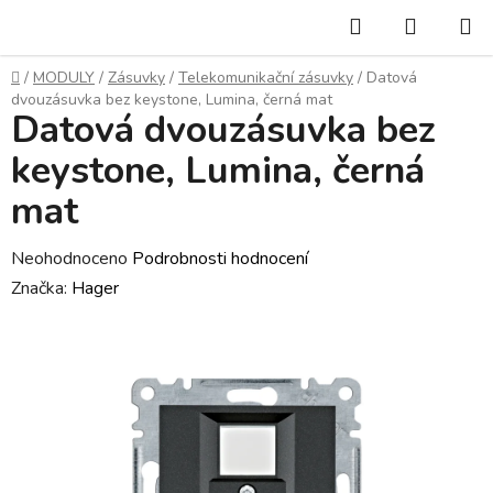
Přejít
Hledat
NÁKUP
na
KOŠÍK
obsah
Domů
/
MODULY
/
Zásuvky
/
Telekomunikační zásuvky
/
Datová
dvouzásuvka bez keystone, Lumina, černá mat
Datová dvouzásuvka bez
keystone, Lumina, černá
mat
Průměrné
Neohodnoceno
Podrobnosti hodnocení
hodnocení
Značka:
Hager
produktu
je
0,0
z
5
hvězdiček.