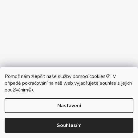
Pomož nám zlepšit naše služby pomocí cookies🍪. V
Partner Showroom MONOBRAND
případě pokračování na náš web vyjadřujete souhlas s jejich
Partner Eshop Monobrand.online
používáním👍.
Nastavení
Vytvořil Shoptet
Souhlasím
Copyright 2026
DŮM VYPÍNAČŮ
. Všechna práva
vyhrazena.