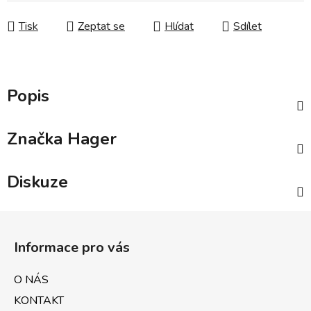
Tisk
Zeptat se
Hlídat
Sdílet
Popis
Značka
Hager
Diskuze
Z
á
Informace pro vás
p
a
O NÁS
t
KONTAKT
í