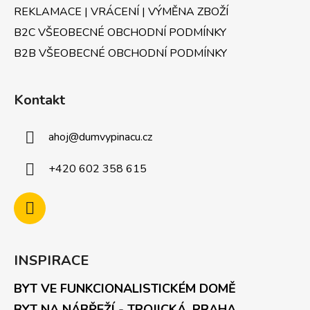
REKLAMACE | VRÁCENÍ | VÝMĚNA ZBOŽÍ
B2C VŠEOBECNÉ OBCHODNÍ PODMÍNKY
B2B VŠEOBECNÉ OBCHODNÍ PODMÍNKY
Kontakt
ahoj
@
dumvypinacu.cz
+420 602 358 615
INSPIRACE
BYT VE FUNKCIONALISTICKÉM DOMĚ
BYT NA NÁBŘEŽÍ - TROJICKÁ, PRAHA