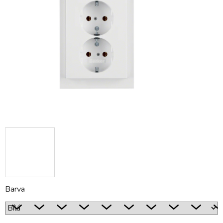
5
hvězdiček.
Barva