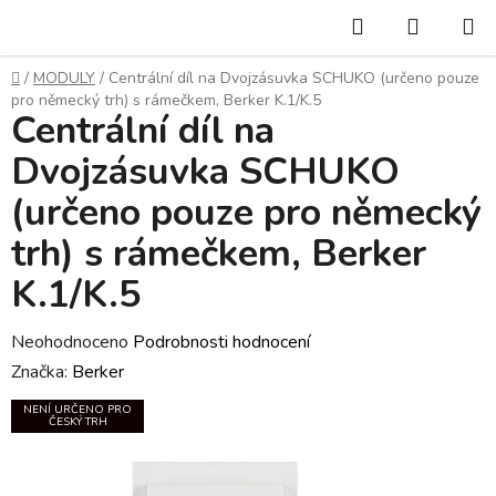
Přejít
Hledat
NÁKUP
na
KOŠÍK
obsah
Domů
/
MODULY
/
Centrální díl na Dvojzásuvka SCHUKO (určeno pouze
pro německý trh) s rámečkem, Berker K.1/K.5
Centrální díl na
Dvojzásuvka SCHUKO
(určeno pouze pro německý
trh) s rámečkem, Berker
K.1/K.5
Průměrné
Neohodnoceno
Podrobnosti hodnocení
hodnocení
Značka:
Berker
produktu
NENÍ URČENO PRO
ČESKÝ TRH
je
0,0
z