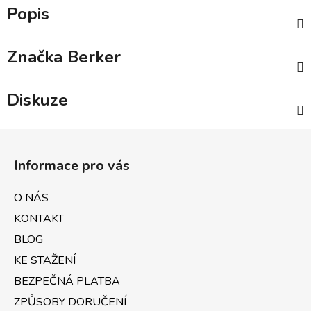
Popis
Značka
Berker
Diskuze
Z
á
Informace pro vás
p
a
O NÁS
t
KONTAKT
í
BLOG
KE STAŽENÍ
BEZPEČNÁ PLATBA
ZPŮSOBY DORUČENÍ