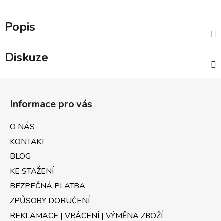
Popis
Diskuze
Z
á
Informace pro vás
p
a
O NÁS
t
KONTAKT
í
BLOG
KE STAŽENÍ
BEZPEČNÁ PLATBA
ZPŮSOBY DORUČENÍ
REKLAMACE | VRÁCENÍ | VÝMĚNA ZBOŽÍ