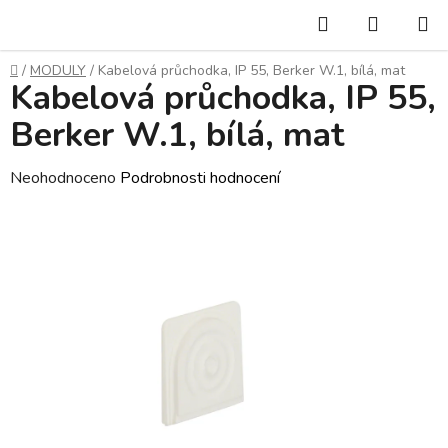
Přejít
Hledat
NÁKUP
na
KOŠÍK
obsah
Domů
/
MODULY
/
Kabelová průchodka, IP 55, Berker W.1, bílá, mat
Kabelová průchodka, IP 55,
Berker W.1, bílá, mat
Průměrné
Neohodnoceno
Podrobnosti hodnocení
hodnocení
produktu
je
0,0
z
5
hvězdiček.