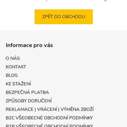
ZPĚT DO OBCHODU
Z
á
Informace pro vás
p
a
O NÁS
t
KONTAKT
í
BLOG
KE STAŽENÍ
BEZPEČNÁ PLATBA
ZPŮSOBY DORUČENÍ
REKLAMACE | VRÁCENÍ | VÝMĚNA ZBOŽÍ
B2C VŠEOBECNÉ OBCHODNÍ PODMÍNKY
B2B VŠEOBECNÉ OBCHODNÍ PODMÍNKY