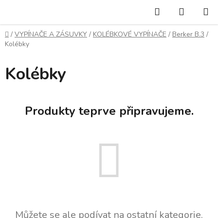
Přejít
Hledat
NÁKUP
na
KOŠÍK
obsah
Domů
/
VYPÍNAČE A ZÁSUVKY
/
KOLÉBKOVÉ VYPÍNAČE
/
Berker B.3
/
Kolébky
Kolébky
Produkty teprve připravujeme.
Můžete se ale podívat na ostatní kategorie.