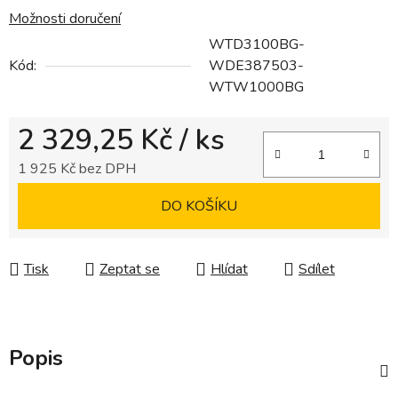
Možnosti doručení
WTD3100BG-
Kód:
WDE387503-
WTW1000BG
2 329,25 Kč
/ ks
1 925 Kč bez DPH
Měrná cena:
DO KOŠÍKU
Tisk
Zeptat se
Hlídat
Sdílet
Popis