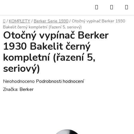
Přejít
Hledat
NÁKUP
na
KOŠÍK
obsah
Domů
/
KOMPLETY
/
Berker Serie 1930
/
Otočný vypínač Berker 1930
Bakelit černý kompletní (řazení 5, seriový)
Otočný vypínač Berker
1930 Bakelit černý
kompletní (řazení 5,
seriový)
Průměrné
Neohodnoceno
Podrobnosti hodnocení
hodnocení
Značka:
Berker
produktu
je
0,0
z
5