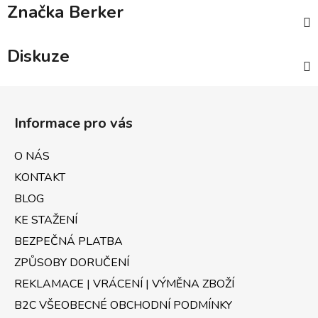
Značka
Berker
Diskuze
Z
á
Informace pro vás
p
a
O NÁS
t
KONTAKT
í
BLOG
KE STAŽENÍ
BEZPEČNÁ PLATBA
ZPŮSOBY DORUČENÍ
REKLAMACE | VRÁCENÍ | VÝMĚNA ZBOŽÍ
B2C VŠEOBECNÉ OBCHODNÍ PODMÍNKY