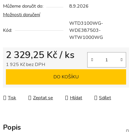
Můžeme doručit do:
8.9.2026
Možnosti doručení
WTD3100WG-
Kód:
WDE387503-
WTW1000WG
2 329,25 Kč
/ ks
1 925 Kč bez DPH
Měrná cena:
DO KOŠÍKU
Tisk
Zeptat se
Hlídat
Sdílet
Popis