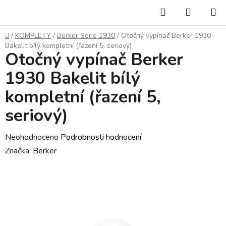
Přejít
Hledat
NÁKUP
na
KOŠÍK
obsah
Domů
/
KOMPLETY
/
Berker Serie 1930
/
Otočný vypínač Berker 1930
Bakelit bílý kompletní (řazení 5, seriový)
Otočný vypínač Berker
1930 Bakelit bílý
kompletní (řazení 5,
seriový)
Průměrné
Neohodnoceno
Podrobnosti hodnocení
hodnocení
Značka:
Berker
produktu
je
0,0
z
5