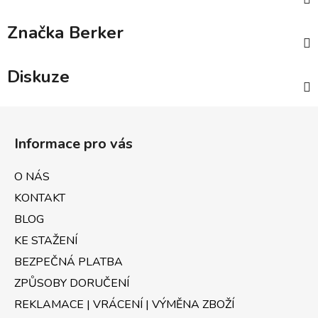
Značka
Berker
Diskuze
Z
á
Informace pro vás
p
a
O NÁS
t
KONTAKT
í
BLOG
KE STAŽENÍ
BEZPEČNÁ PLATBA
ZPŮSOBY DORUČENÍ
REKLAMACE | VRÁCENÍ | VÝMĚNA ZBOŽÍ