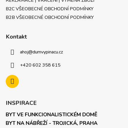
REKLAMACE | VRÁCENÍ | VÝMĚNA ZBOŽÍ
B2C VŠEOBECNÉ OBCHODNÍ PODMÍNKY
B2B VŠEOBECNÉ OBCHODNÍ PODMÍNKY
Kontakt
ahoj
@
dumvypinacu.cz
+420 602 358 615
INSPIRACE
BYT VE FUNKCIONALISTICKÉM DOMĚ
BYT NA NÁBŘEŽÍ - TROJICKÁ, PRAHA