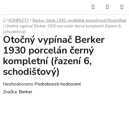
Přejít
Hledat
NÁKUP
na
KOŠÍK
obsah
Domů
/
KOMPLETY
/
Berker Serie 1930, vyráběné společností Rosenthal
/
Otočný vypínač Berker 1930 porcelán černý kompletní (řazení 6,
schodišťový)
Otočný vypínač Berker
1930 porcelán černý
kompletní (řazení 6,
schodišťový)
Průměrné
Neohodnoceno
Podrobnosti hodnocení
hodnocení
Značka:
Berker
produktu
je
0,0
z