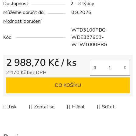
Dostupnost
2 - 3 týdny
Můžeme doručit do:
8.9.2026
Možnosti doručení
WTD3100PBG-
Kód:
WDE387603-
WTW1000PBG
2 988,70 Kč
/ ks
2 470 Kč bez DPH
Měrná cena:
DO KOŠÍKU
Tisk
Zeptat se
Hlídat
Sdílet