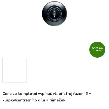
5
hvězdiček.
DOPRAVA
ZDARMA
Cena za kompletní vypínač vč. přístroj řazení 6 +
klapky/centrálního dílu + rámeček