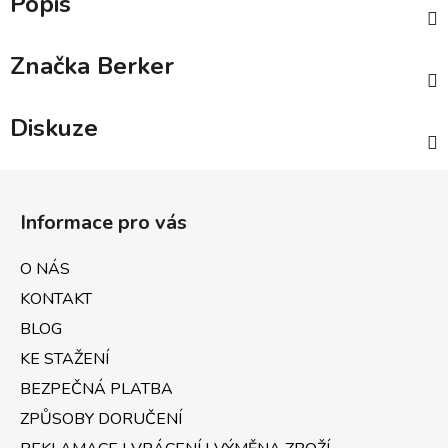
Popis
Značka
Berker
Diskuze
Z
á
Informace pro vás
p
a
O NÁS
t
KONTAKT
í
BLOG
KE STAŽENÍ
BEZPEČNÁ PLATBA
ZPŮSOBY DORUČENÍ