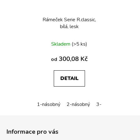
Rámeček Serie R.classic,
bílá, lesk
Skladem
(>5 ks)
300,08 Kč
od
DETAIL
1-násobný
2-násobný
3-násobný
Z
á
Informace pro vás
p