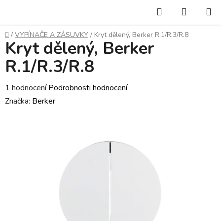
Přejít
Hledat
NÁKUP
na
KOŠÍK
obsah
Domů
/
VYPÍNAČE A ZÁSUVKY
/
Kryt dělený, Berker R.1/R.3/R.8
Kryt dělený, Berker
R.1/R.3/R.8
Průměrné
1 hodnocení
Podrobnosti hodnocení
hodnocení
Značka:
Berker
produktu
je
4,0
z
5
hvězdiček.