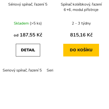
Sériový spínač, řazení 5
Spínač kolébkový, řazení
6+6, modul přístroje
Skladem
(>5 ks)
2 - 3 týdny
187,55 Kč
815,16 Kč
od
DETAIL
DO KOŠÍKU
Seriový spínač, řazení 5
Seriový spínač, řazení 5 do dutých st