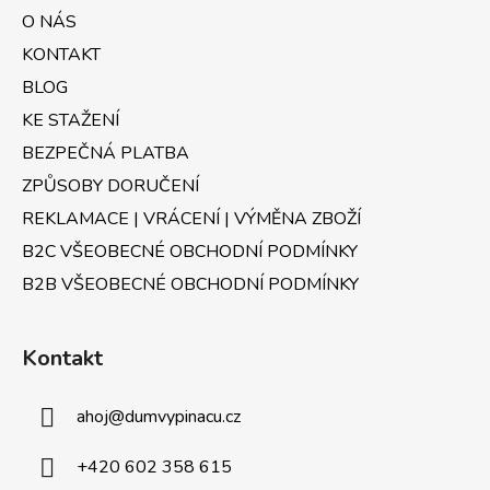
a
O NÁS
t
KONTAKT
í
BLOG
KE STAŽENÍ
BEZPEČNÁ PLATBA
ZPŮSOBY DORUČENÍ
REKLAMACE | VRÁCENÍ | VÝMĚNA ZBOŽÍ
B2C VŠEOBECNÉ OBCHODNÍ PODMÍNKY
B2B VŠEOBECNÉ OBCHODNÍ PODMÍNKY
Kontakt
ahoj
@
dumvypinacu.cz
+420 602 358 615