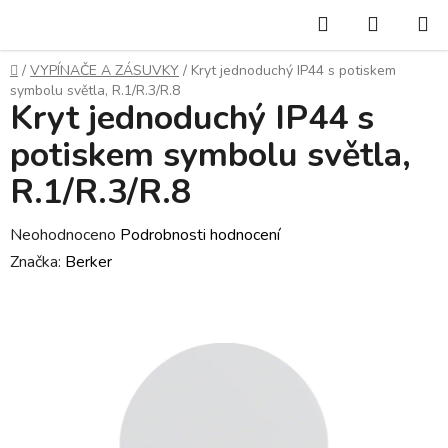
Přejít
Hledat
NÁKUP
na
KOŠÍK
obsah
Domů
/
VYPÍNAČE A ZÁSUVKY
/
Kryt jednoduchý IP44 s potiskem
symbolu světla, R.1/R.3/R.8
Kryt jednoduchý IP44 s
potiskem symbolu světla,
R.1/R.3/R.8
Průměrné
Neohodnoceno
Podrobnosti hodnocení
hodnocení
Značka:
Berker
produktu
je
0,0
z
5
hvězdiček.