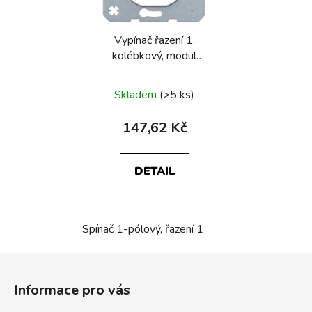
Vypínač řazení 1,
kolébkový, modul
přístroje
Skladem
(>5 ks)
147,62 Kč
DETAIL
Spínač 1-pólový, řazení 1
Z
á
Informace pro vás
p