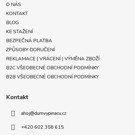
a
O NÁS
t
KONTAKT
í
BLOG
KE STAŽENÍ
BEZPEČNÁ PLATBA
ZPŮSOBY DORUČENÍ
REKLAMACE | VRÁCENÍ | VÝMĚNA ZBOŽÍ
B2C VŠEOBECNÉ OBCHODNÍ PODMÍNKY
B2B VŠEOBECNÉ OBCHODNÍ PODMÍNKY
Kontakt
ahoj
@
dumvypinacu.cz
+420 602 358 615