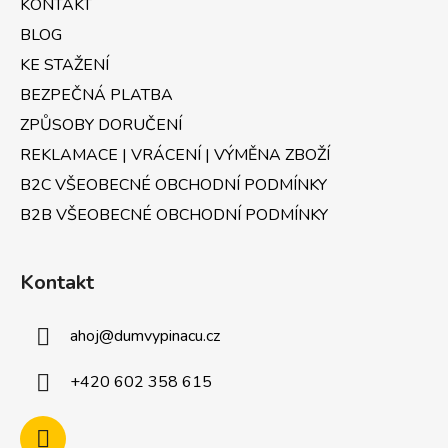
KONTAKT
í
BLOG
KE STAŽENÍ
BEZPEČNÁ PLATBA
ZPŮSOBY DORUČENÍ
REKLAMACE | VRÁCENÍ | VÝMĚNA ZBOŽÍ
B2C VŠEOBECNÉ OBCHODNÍ PODMÍNKY
B2B VŠEOBECNÉ OBCHODNÍ PODMÍNKY
Kontakt
ahoj
@
dumvypinacu.cz
+420 602 358 615