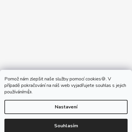
Pomož nám zlepšit naše služby pomocí cookies🍪. V
Partner Showroom MONOBRAND
případě pokračování na náš web vyjadřujete souhlas s jejich
Partner Eshop Monobrand.online
používáním👍.
Nastavení
Vytvořil Shoptet
Souhlasím
Copyright 2026
DŮM VYPÍNAČŮ
. Všechna práva