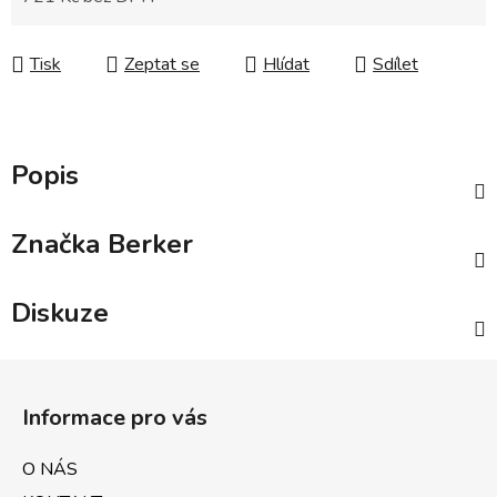
Měrná cena:
Tisk
Zeptat se
Hlídat
Sdílet
Popis
Značka
Berker
Diskuze
Z
á
Informace pro vás
p
a
O NÁS
t