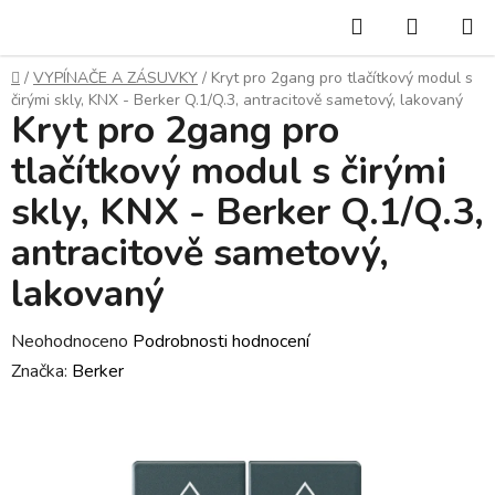
Přejít
Hledat
NÁKUP
na
KOŠÍK
obsah
Domů
/
VYPÍNAČE A ZÁSUVKY
/
Kryt pro 2gang pro tlačítkový modul s
čirými skly, KNX - Berker Q.1/Q.3, antracitově sametový, lakovaný
Kryt pro 2gang pro
tlačítkový modul s čirými
skly, KNX - Berker Q.1/Q.3,
antracitově sametový,
lakovaný
Průměrné
Neohodnoceno
Podrobnosti hodnocení
hodnocení
Značka:
Berker
produktu
je
0,0
z