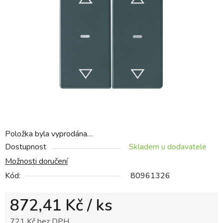
5
hvězdiček.
Položka byla vyprodána…
Dostupnost
Skladem u dodavatele
Možnosti doručení
Kód:
80961326
872,41 Kč
/ ks
721 Kč bez DPH