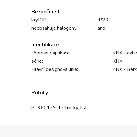
Bezpečnost
krytí IP:
IP20
neobsahuje halogeny:
ano
Identifikace
Profese / aplikace:
KNX - ovlá
série:
KNX
Hlavní designová linie:
KNX - Berk
Přílohy
80960129_Technický_list
Z