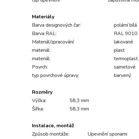
typ upevnění:
zapuštěná mo
Materiály
Barva designových čar:
polární bílá
Barva RAL:
RAL 9010 - 
Materiál/zpracování:
lakované
materiál:
plast
materiál:
termoplast
Povrch:
sametové
typ povrchové úpravy:
barvený
Rozměry
Výška:
58,3 mm
Šířka:
58,3 mm
Instalace, montáž
Způsob montáže:
Upevnění sponami