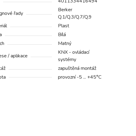
4011334416494
Berker
gnové řady
Q.1/Q.3/Q.7/Q.9
riál
Plast
a
Bílá
ch
Matný
KNX - ovládací
ese / aplikace
systémy
táž
zapuštěná montáž
ota
provozní -5 ... +45°C