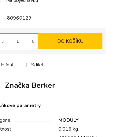
Na objednávku
80960129
DO KOŠÍKU
Hlídat
Sdílet
Značka
Berker
lňkové parametry
gorie
MODULY
tnost
0.016 kg