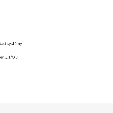
dací systémy
er Q.1/Q.3