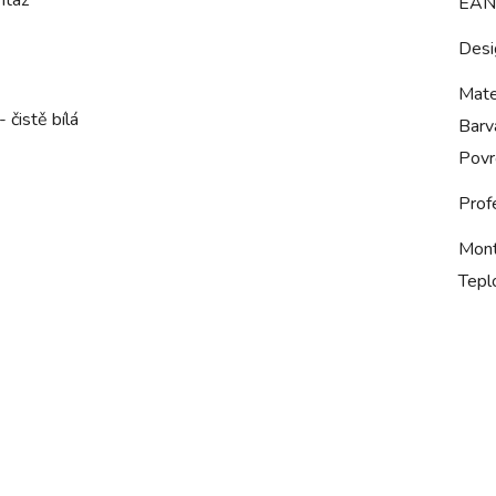
ntáž
EAN
Desi
Mate
čistě bílá
Barv
Povr
Prof
Mon
Tepl