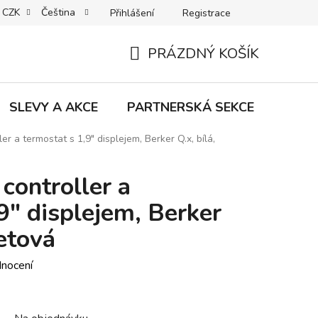
CZK
Čeština
Přihlášení
Registrace
MACE | VRÁCENÍ | VÝMĚNA ZBOŽÍ
B2C VŠEOBECNÉ OBCHODNÍ
PRÁZDNÝ KOŠÍK
NÁKUPNÍ
KOŠÍK
SLEVY A AKCE
PARTNERSKÁ SEKCE
Znač
er a termostat s 1,9" displejem, Berker Q.x, bílá,
controller a
9" displejem, Berker
etová
dnocení