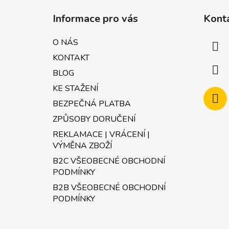
á
Informace pro vás
Kont
p
a
O NÁS
t
KONTAKT
í
BLOG
KE STAŽENÍ
BEZPEČNÁ PLATBA
ZPŮSOBY DORUČENÍ
REKLAMACE | VRÁCENÍ |
VÝMĚNA ZBOŽÍ
B2C VŠEOBECNÉ OBCHODNÍ
PODMÍNKY
B2B VŠEOBECNÉ OBCHODNÍ
PODMÍNKY