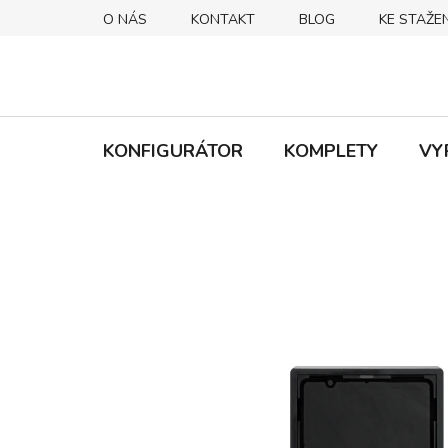
Přejít
O NÁS
KONTAKT
BLOG
KE STAŽEN
na
obsah
KONFIGURÁTOR
KOMPLETY
VY