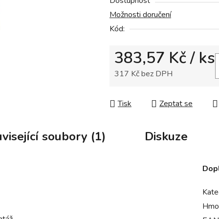
Dostupnost
je
Možnosti doručení
0,0
Kód:
z
5
383,57 Kč
/ ks
hvězdiček.
317 Kč bez DPH
Měrná cena:
Tisk
Zeptat se
visející soubory (1)
Diskuze
Dop
Kate
Hmo