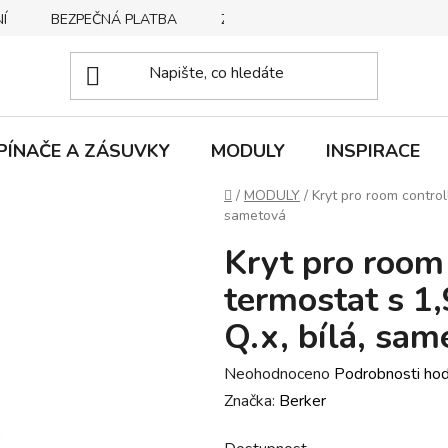
Í
BEZPEČNÁ PLATBA
ZPŮSOBY DORUČENÍ
REKLA
PÍNAČE A ZÁSUVKY
MODULY
INSPIRACE
Domů
/
MODULY
/
Kryt pro room controll
sametová
Kryt pro room 
termostat s 1,
Q.x, bílá, sam
Průměrné
Neohodnoceno
Podrobnosti ho
hodnocení
Značka:
Berker
produktu