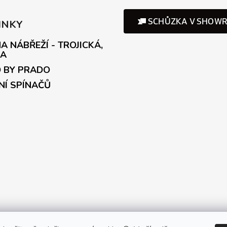
INKY
A NÁBŘEŽÍ - TROJICKÁ,
A
 BY PRADO
NÍ SPÍNAČŮ
artner Showroom MONOBRAND
Partner Eshop Monobrand.onl