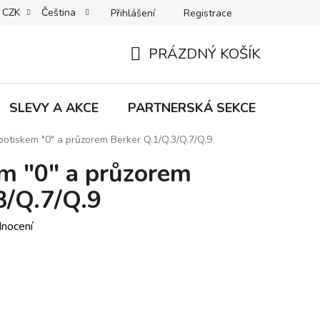
CZK
Čeština
Přihlášení
Registrace
MACE | VRÁCENÍ | VÝMĚNA ZBOŽÍ
B2C VŠEOBECNÉ OBCHODNÍ
PRÁZDNÝ KOŠÍK
NÁKUPNÍ
KOŠÍK
SLEVY A AKCE
PARTNERSKÁ SEKCE
Znač
 potiskem "0" a průzorem Berker Q.1/Q.3/Q.7/Q.9
em "0" a průzorem
3/Q.7/Q.9
dnocení