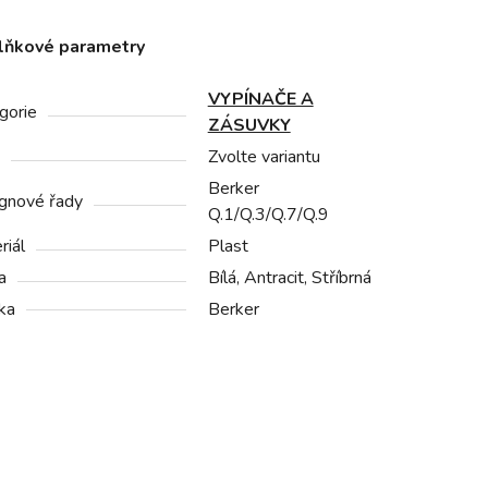
lňkové parametry
VYPÍNAČE A
gorie
ZÁSUVKY
Zvolte variantu
Berker
gnové řady
Q.1/Q.3/Q.7/Q.9
riál
Plast
a
Bílá, Antracit, Stříbrná
ka
Berker