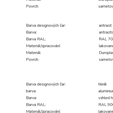
Povrch:
sameto
Barva designových čar:
antracit
Barva:
antraci
Barva RAL:
RAL 70
Materiál/zpracování:
lakovan
Materiál:
Duropla
Povrch:
sameto
Barva designových čar:
hliník
barva:
alumini
Barva:
vzhled h
Barva RAL:
RAL 9006
Materiál/zpracování:
lakovan