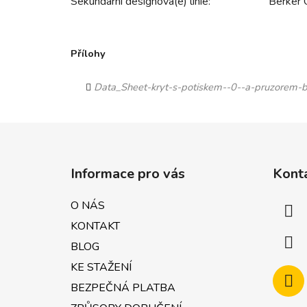
Sekundární designová(é) linie:
Berker 
Přílohy
Data_Sheet-kryt-s-potiskem--0--a-pruzorem-
Z
á
Informace pro vás
Kont
p
a
O NÁS
t
KONTAKT
í
BLOG
KE STAŽENÍ
BEZPEČNÁ PLATBA