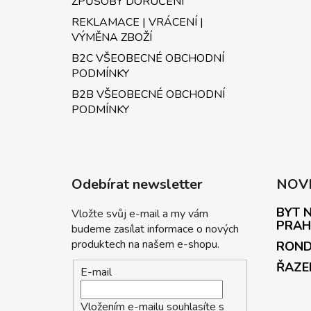
ZPŮSOBY DORUČENÍ
REKLAMACE | VRÁCENÍ |
VÝMĚNA ZBOŽÍ
B2C VŠEOBECNÉ OBCHODNÍ
PODMÍNKY
B2B VŠEOBECNÉ OBCHODNÍ
PODMÍNKY
Odebírat newsletter
NOV
BYT N
Vložte svůj e-mail a my vám
PRAH
budeme zasílat informace o nových
produktech na našem e-shopu.
ROND
ŘAZE
E-mail
Vložením e-mailu souhlasíte s