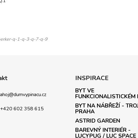
Q.1
berker-q-1-q-3-q-7-q-9
akt
INSPIRACE
BYT VE
ahoj
@
dumvypinacu.cz
FUNKCIONALISTICKÉM
BYT NA NÁBŘEŽÍ - TRO
+420 602 358 615
PRAHA
ASTRID GARDEN
BAREVNÝ INTERIÉR -
LUCYPUG / LUC SPACE