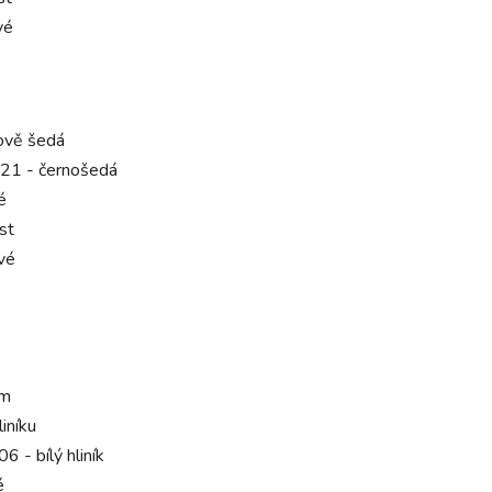
vé
tově šedá
21 - černošedá
é
st
vé
um
liníku
 - bílý hliník
é