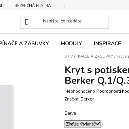
Í
BEZPEČNÁ PLATBA
ZPŮSOBY DORUČENÍ
REKLA
PÍNAČE A ZÁSUVKY
MODULY
INSPIRACE
Domů
/
VYPÍNAČE A ZÁSUVKY
/
Kryt s
Kryt s potisk
Berker Q.1/Q.
Průměrné
Neohodnoceno
Podrobnosti ho
hodnocení
Značka:
Berker
produktu
Barva
je
0,0