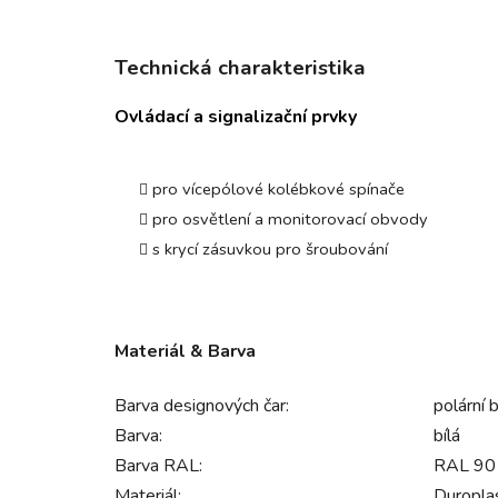
Technická charakteristika
Ovládací a signalizační prvky
pro vícepólové kolébkové spínače
pro osvětlení a monitorovací obvody
s krycí zásuvkou pro šroubování
Materiál & Barva
Barva designových čar:
polární b
Barva:
bílá
Barva RAL:
RAL 9010
Materiál:
Duropla