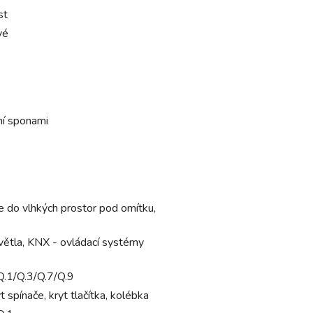
st
vé
í sponami
e do vlhkých prostor pod omítku,
světla, KNX - ovládací systémy
Q.1/Q.3/Q.7/Q.9
yt spínače, kryt tlačítka, kolébka