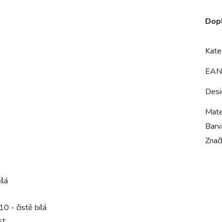
Dop
Kate
EAN
Desi
Mate
Barv
Znač
ílá
 - čistě bílá
st