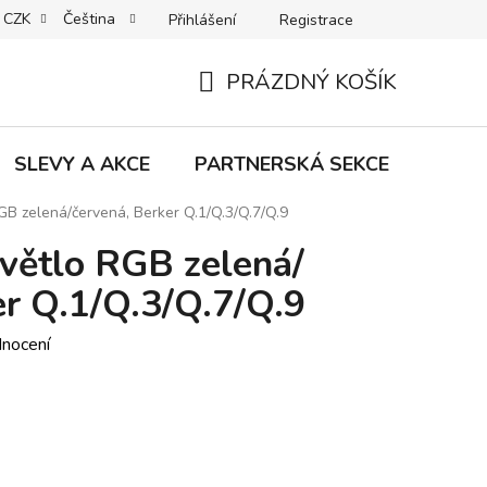
CZK
Čeština
Přihlášení
Registrace
MACE | VRÁCENÍ | VÝMĚNA ZBOŽÍ
B2C VŠEOBECNÉ OBCHODNÍ
PRÁZDNÝ KOŠÍK
NÁKUPNÍ
KOŠÍK
SLEVY A AKCE
PARTNERSKÁ SEKCE
Znač
GB zelená/červená, Berker Q.1/Q.3/Q.7/Q.9
světlo RGB zelená/
er Q.1/Q.3/Q.7/Q.9
dnocení