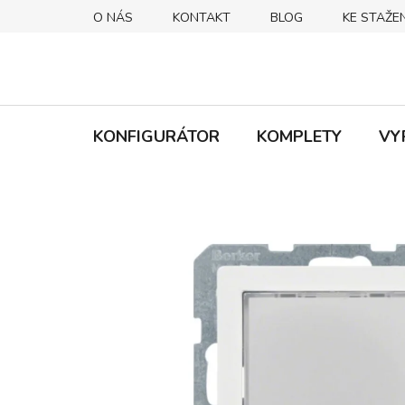
Přejít
O NÁS
KONTAKT
BLOG
KE STAŽEN
na
obsah
KONFIGURÁTOR
KOMPLETY
VY