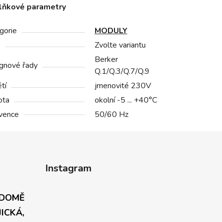
lňkové parametry
gorie
MODULY
Zvolte variantu
Berker
gnové řady
Q.1/Q.3/Q.7/Q.9
tí
jmenovité 230V
ota
okolní -5 ... +40°C
vence
50/60 Hz
Instagram
 DOMĚ
JICKÁ,