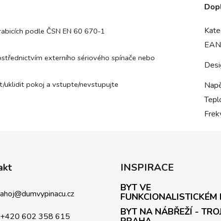
Dop
Kate
rabicích podle ČSN EN 60 670-1
EAN
střednictvím externího sériového spínače nebo
Desi
/uklidit pokoj a vstupte/nevstupujte
Napě
Tepl
Frek
akt
INSPIRACE
BYT VE
ahoj
@
dumvypinacu.cz
FUNKCIONALISTICKÉM
BYT NA NÁBŘEŽÍ - TRO
+420 602 358 615