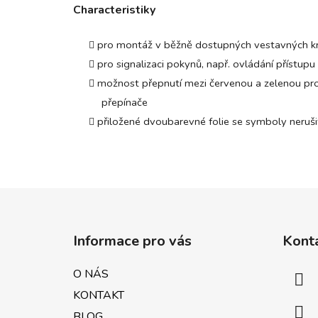
Characteristiky
pro montáž v běžně dostupných vestavných k
pro signalizaci pokynů, např. ovládání přístupu
možnost přepnutí mezi červenou a zelenou pro
přepínače
přiložené dvoubarevné folie se symboly nerušit
Z
á
Informace pro vás
Kont
p
a
O NÁS
t
KONTAKT
í
BLOG