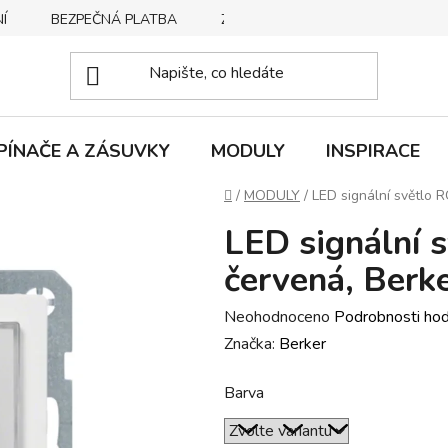
Í
BEZPEČNÁ PLATBA
ZPŮSOBY DORUČENÍ
REKLA
PÍNAČE A ZÁSUVKY
MODULY
INSPIRACE
Domů
/
MODULY
/
LED signální světlo R
LED signální 
červená, Berk
Průměrné
Neohodnoceno
Podrobnosti ho
hodnocení
Značka:
Berker
produktu
Barva
je
0,0