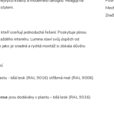
Povr
nejvyšší kvality a moderního designu
. Reagují na
 stylem.
Mech
Znač
 kteří oceňují jednoduchá řešení. Poskytuje plnou
aždého interiéru.
Lumina slaví svůj úspěch od
jako je snadná a rychlá montáž si získala důvěru
í.
lastu - bílá lesk (RAL 9016) stříbrná mat (RAL 9006)
tense
jsou dodávány v plastu – bílá lesk (RAL 9016)