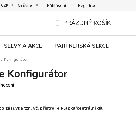
CZK
Čeština
Přihlášení
Registrace
MACE | VRÁCENÍ | VÝMĚNA ZBOŽÍ
B2C VŠEOBECNÉ OBCHODNÍ
PRÁZDNÝ KOŠÍK
NÁKUPNÍ
KOŠÍK
SLEVY A AKCE
PARTNERSKÁ SEKCE
Znač
e Konfigurátor
e Konfigurátor
dnocení
 zásuvka tzn. vč. přístroj + klapka/centrální díl