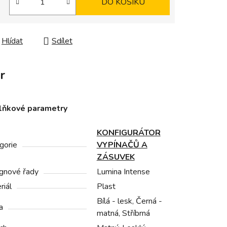
DO KOŠÍKU
Hlídat
Sdílet
r
lňkové parametry
KONFIGURÁTOR
gorie
VYPÍNAČŮ A
ZÁSUVEK
gnové řady
Lumina Intense
riál
Plast
Bílá - lesk, Černá -
a
matná, Stříbrná