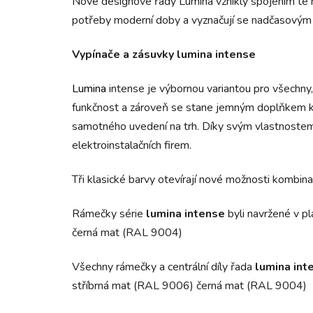
Nové designové řady Lumina vznikly spojením té
potřeby moderní doby a vyznačují se nadčasovým
Vypínače a zásuvky lumina intense
Lumina
intense je výbornou variantou pro všechny,
funkčnost a zároveň se stane jemným doplňkem k
samotného uvedení na trh. Díky svým vlastnostem 
elektroinstalačních firem.
Tři klasické barvy otevírají nové možnosti kombinac
Rámečky
série
lumina intense
byli navržené v p
černá mat (RAL 9004)
Všechny rámečky a centrální díly řada
lumina in
stříbrná mat (RAL 9006) černá mat (RAL 9004)