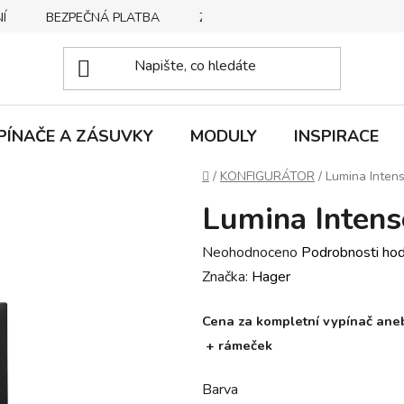
Í
BEZPEČNÁ PLATBA
ZPŮSOBY DORUČENÍ
REKLA
PÍNAČE A ZÁSUVKY
MODULY
INSPIRACE
Domů
/
KONFIGURÁTOR
/
Lumina Intens
Lumina Intens
Průměrné
Neohodnoceno
Podrobnosti ho
hodnocení
Značka:
Hager
produktu
Cena za kompletní vypínač anebo
je
+ rámeček
0,0
z
Barva
5