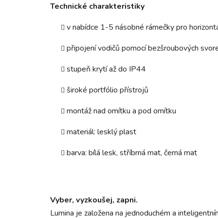
Technické charakteristiky
v nabídce 1-5 násobné rámečky pro horizontál
připojení vodičů pomocí bezšroubových svor
stupeň krytí až do IP44
široké portfólio přístrojů
montáž nad omítku a pod omítku
materiál: lesklý plast
barva: bílá lesk, stříbrná mat, černá mat
Vyber, vyzkoušej, zapni.
Lumina je založena na jednoduchém a inteligentní