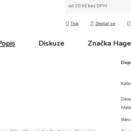
od
20 Kč
bez DPH
Měrná cena:
Tisk
Zeptat se
Popis
Diskuze
Značka
Hage
Dop
Kate
Desi
Mate
Barv