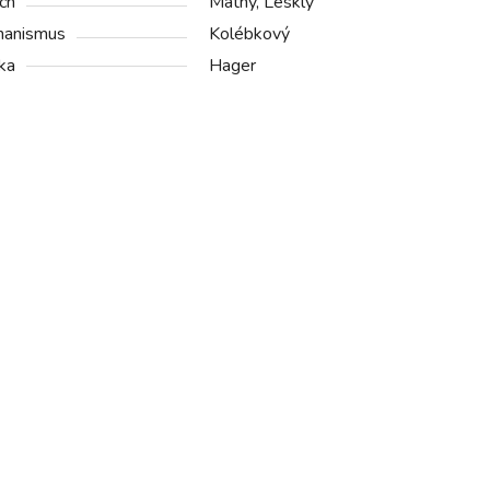
ch
Matný, Lesklý
anismus
Kolébkový
ka
Hager