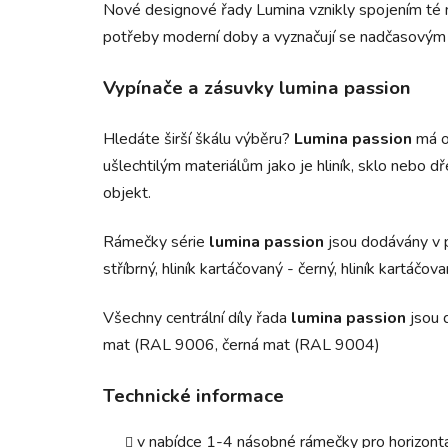
Nové designové řady Lumina vznikly spojením té
potřeby moderní doby a vyznačují se nadčasovým
Vypínače a zásuvky lumina passion
Hledáte širší škálu výběru?
Lumina passion
má o
ušlechtilým materiálům jako je hliník, sklo nebo 
objekt.
Rámečky série
lumina passion
jsou dodávány v 
stříbrný, hliník kartáčovaný - černý, hliník kartáč
Všechny centrální díly řada
lumina passion
jsou 
mat (RAL 9006, černá mat (RAL 9004)
Technické informace
v nabídce 1-4 násobné rámečky pro horizontá