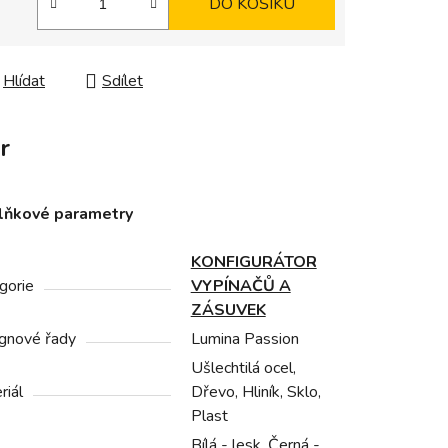
DO KOŠÍKU
Hlídat
Sdílet
r
lňkové parametry
KONFIGURÁTOR
gorie
VYPÍNAČŮ A
ZÁSUVEK
gnové řady
Lumina Passion
Ušlechtilá ocel,
riál
Dřevo, Hliník, Sklo,
Plast
Bílá - lesk, Černá -