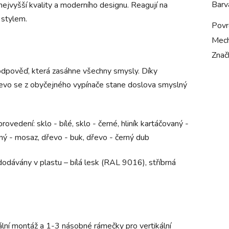
Barv
nejvyšší kvality a moderního designu
. Reagují na
 stylem.
Povr
Mech
Znač
dpověď, která zasáhne všechny smysly. Díky
dřevo se z obyčejného vypínače stane doslova smyslný
provedení:
sklo - bílé, sklo - černé, hliník kartáčovaný -
ovaný - mosaz, dřevo - buk, dřevo - černý dub
dodávány v plastu – bílá lesk (RAL 9016), stříbrná
lní montáž a 1-3 násobné rámečky pro vertikální