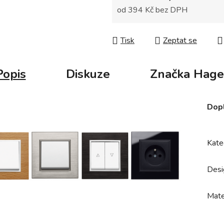
od
394 Kč
bez DPH
Měrná cena:
Tisk
Zeptat se
Popis
Diskuze
Značka
Hage
Dop
Kate
Desi
Mate