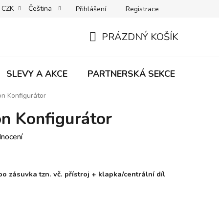
CZK
Čeština
Přihlášení
Registrace
MACE | VRÁCENÍ | VÝMĚNA ZBOŽÍ
B2C VŠEOBECNÉ OBCHODNÍ
PRÁZDNÝ KOŠÍK
NÁKUPNÍ
KOŠÍK
SLEVY A AKCE
PARTNERSKÁ SEKCE
Znač
on Konfigurátor
n Konfigurátor
dnocení
 zásuvka tzn. vč. přístroj + klapka/centrální díl