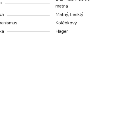
a
matná
ch
Matný, Lesklý
anismus
Kolébkový
ka
Hager