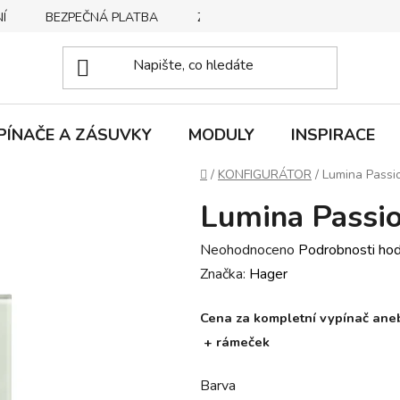
Í
BEZPEČNÁ PLATBA
ZPŮSOBY DORUČENÍ
REKLA
PÍNAČE A ZÁSUVKY
MODULY
INSPIRACE
Domů
/
KONFIGURÁTOR
/
Lumina Passi
Lumina Passio
Průměrné
Neohodnoceno
Podrobnosti ho
hodnocení
Značka:
Hager
produktu
Cena za kompletní vypínač anebo
je
+ rámeček
0,0
z
Barva
5