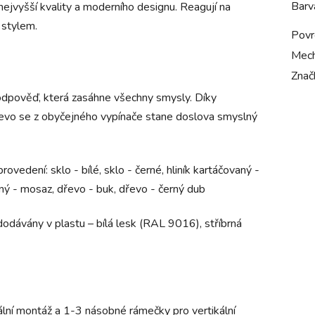
Barv
nejvyšší kvality a moderního designu
. Reagují na
 stylem.
Povr
Mech
Znač
dpověď, která zasáhne všechny smysly. Díky
dřevo se z obyčejného vypínače stane doslova smyslný
provedení:
sklo - bílé, sklo - černé, hliník kartáčovaný -
ovaný - mosaz, dřevo - buk, dřevo - černý dub
dodávány v plastu – bílá lesk (RAL 9016), stříbrná
lní montáž a 1-3 násobné rámečky pro vertikální