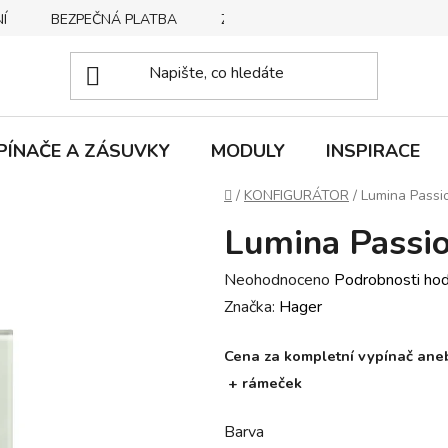
Í
BEZPEČNÁ PLATBA
ZPŮSOBY DORUČENÍ
REKLA
PÍNAČE A ZÁSUVKY
MODULY
INSPIRACE
Domů
/
KONFIGURÁTOR
/
Lumina Passi
Lumina Passio
Průměrné
Neohodnoceno
Podrobnosti ho
hodnocení
Značka:
Hager
produktu
Cena za kompletní vypínač anebo
je
+ rámeček
0,0
z
Barva
5