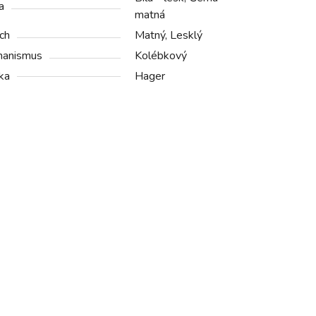
a
matná
ch
Matný, Lesklý
anismus
Kolébkový
ka
Hager