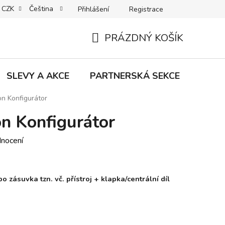
CZK
Čeština
Přihlášení
Registrace
MACE | VRÁCENÍ | VÝMĚNA ZBOŽÍ
B2C VŠEOBECNÉ OBCHODNÍ
PRÁZDNÝ KOŠÍK
NÁKUPNÍ
KOŠÍK
SLEVY A AKCE
PARTNERSKÁ SEKCE
Znač
on Konfigurátor
n Konfigurátor
dnocení
 zásuvka tzn. vč. přístroj + klapka/centrální díl