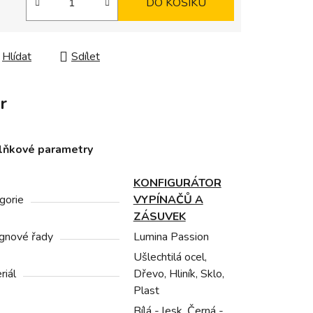
DO KOŠÍKU
Hlídat
Sdílet
r
lňkové parametry
KONFIGURÁTOR
gorie
VYPÍNAČŮ A
ZÁSUVEK
gnové řady
Lumina Passion
Ušlechtilá ocel,
riál
Dřevo, Hliník, Sklo,
Plast
Bílá - lesk, Černá -