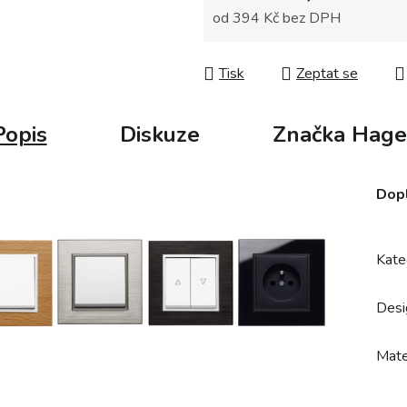
od
394 Kč
bez DPH
Měrná cena:
Tisk
Zeptat se
Popis
Diskuze
Značka
Hage
Dop
Kate
Desi
Mate