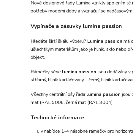
Nové designové řady Lumina vznikly spojením té
potřeby moderní doby a vyznačují se nadčasovým
Vypínače a zásuvky lumina passion
Hledáte širší škálu výběru?
Lumina passion
má o
ušlechtilým materiálům jako je hliník, sklo nebo 
objekt.
Rámečky série
lumina passion
jsou dodávány v 
stříbrný, hliník kartáčovaný - černý, hliník kartáč
Všechny centrální díly řada
lumina passion
jsou 
mat (RAL 9006, černá mat (RAL 9004)
Technické informace
v nabídce 1-4 násobné rámečky pro horizontá