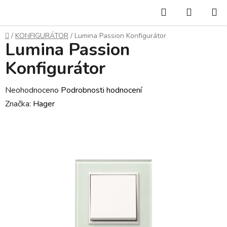
Přejít
Hledat
NÁKUP
na
KOŠÍK
obsah
Domů
/
KONFIGURÁTOR
/
Lumina Passion Konfigurátor
Lumina Passion
Konfigurátor
Průměrné
Neohodnoceno
Podrobnosti hodnocení
hodnocení
Značka:
Hager
produktu
je
0,0
z
5
hvězdiček.