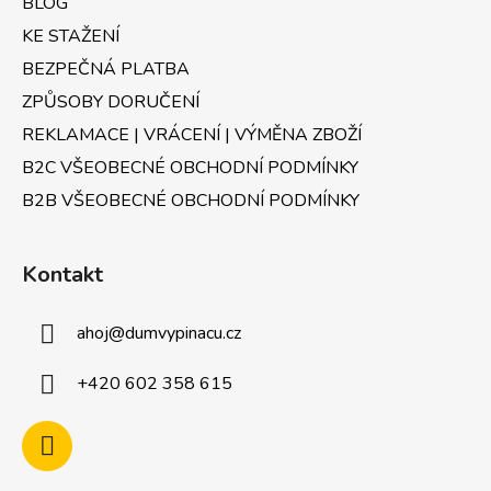
BLOG
KE STAŽENÍ
BEZPEČNÁ PLATBA
ZPŮSOBY DORUČENÍ
REKLAMACE | VRÁCENÍ | VÝMĚNA ZBOŽÍ
B2C VŠEOBECNÉ OBCHODNÍ PODMÍNKY
B2B VŠEOBECNÉ OBCHODNÍ PODMÍNKY
Kontakt
ahoj
@
dumvypinacu.cz
+420 602 358 615