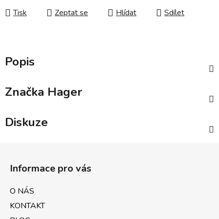
Tisk
Zeptat se
Hlídat
Sdílet
Popis
Značka
Hager
Diskuze
Z
á
Informace pro vás
p
a
O NÁS
t
KONTAKT
í