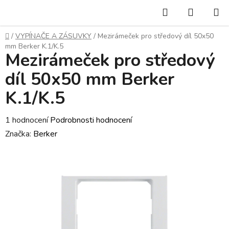
Přejít
Hledat
NÁKUP
na
KOŠÍK
obsah
Domů
/
VYPÍNAČE A ZÁSUVKY
/
Mezirámeček pro středový díl 50x50
mm Berker K.1/K.5
Mezirámeček pro středový
díl 50x50 mm Berker
K.1/K.5
Průměrné
1 hodnocení
Podrobnosti hodnocení
hodnocení
Značka:
Berker
produktu
je
3,0
z
5
hvězdiček.