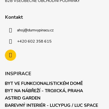
B2B VŠEOBECNÉ OBCHODNÍ PODMÍNKY
Kontakt
ahoj
@
dumvypinacu.cz
+420 602 358 615
INSPIRACE
BYT VE FUNKCIONALISTICKÉM DOMĚ
BYT NA NÁBŘEŽÍ - TROJICKÁ, PRAHA
ASTRID GARDEN
BAREVNÝ INTERIÉR - LUCYPUG / LUC SPACE