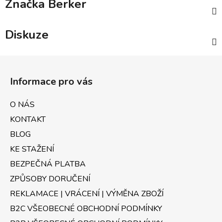
Značka
Berker
Diskuze
Z
á
Informace pro vás
p
a
O NÁS
t
KONTAKT
í
BLOG
KE STAŽENÍ
BEZPEČNÁ PLATBA
ZPŮSOBY DORUČENÍ
REKLAMACE | VRÁCENÍ | VÝMĚNA ZBOŽÍ
B2C VŠEOBECNÉ OBCHODNÍ PODMÍNKY