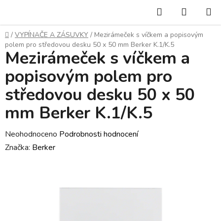
Přejít
Hledat
NÁKUP
na
KOŠÍK
obsah
Domů
/
VYPÍNAČE A ZÁSUVKY
/
Mezirámeček s víčkem a popisovým
polem pro středovou desku 50 x 50 mm Berker K.1/K.5
Mezirámeček s víčkem a
popisovým polem pro
středovou desku 50 x 50
mm Berker K.1/K.5
Průměrné
Neohodnoceno
Podrobnosti hodnocení
hodnocení
Značka:
Berker
produktu
je
0,0
z
5