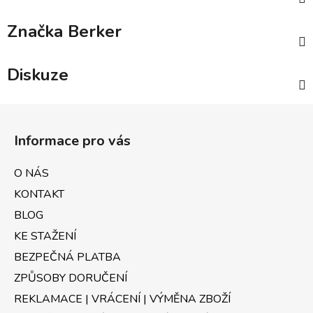
Značka
Berker
Diskuze
Z
á
Informace pro vás
p
a
O NÁS
t
KONTAKT
í
BLOG
KE STAŽENÍ
BEZPEČNÁ PLATBA
ZPŮSOBY DORUČENÍ
REKLAMACE | VRÁCENÍ | VÝMĚNA ZBOŽÍ