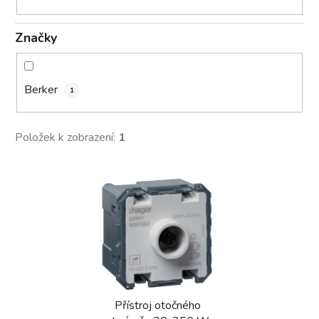
Značky
Berker
1
Položek k zobrazení:
1
V
ý
p
i
s
p
r
Přístroj otočného
o