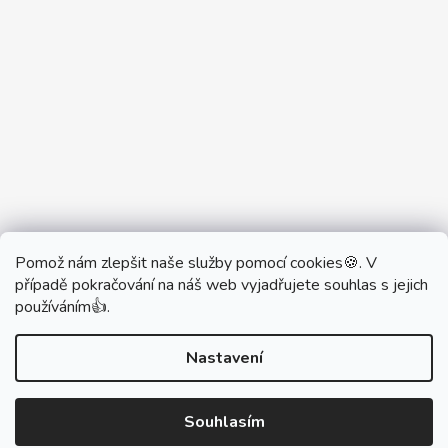
Pomož nám zlepšit naše služby pomocí cookies🍪. V
Partner Showroom MONOBRAND
případě pokračování na náš web vyjadřujete souhlas s jejich
Partner Eshop Monobrand.online
používáním👍.
Nastavení
Vytvořil Shoptet
Souhlasím
Copyright 2026
DŮM VYPÍNAČŮ
. Všechna práva