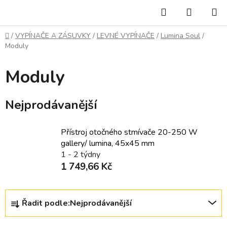
Přejít
Hledat
NÁKUP
na
KOŠÍK
obsah
Domů
/
VYPÍNAČE A ZÁSUVKY
/
LEVNÉ VYPÍNAČE
/
Lumina Soul
/
Moduly
Moduly
Nejprodávanější
Přístroj otočného stmívače 20-250 W
gallery/ lumina, 45x45 mm
1 - 2 týdny
1 749,66 Kč
Ř
Řadit podle:
Nejprodávanější
a
z