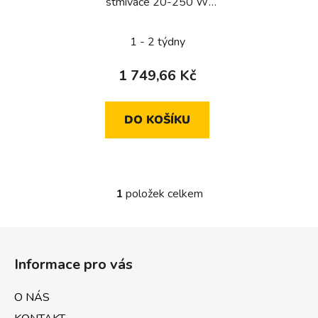
stmívače 20-250 W
d
gallery/ lumina, 45x45
u
mm
1 - 2 týdny
k
t
1 749,66 Kč
ů
DO KOŠÍKU
1
položek celkem
O
v
l
Z
á
á
d
Informace pro vás
p
a
a
c
O NÁS
t
í