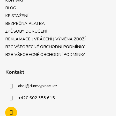
KONTAKT
p
í
r
BLOG
v
KE STAŽENÍ
k
BEZPEČNÁ PLATBA
y
v
ZPŮSOBY DORUČENÍ
ý
REKLAMACE | VRÁCENÍ | VÝMĚNA ZBOŽÍ
p
B2C VŠEOBECNÉ OBCHODNÍ PODMÍNKY
i
s
B2B VŠEOBECNÉ OBCHODNÍ PODMÍNKY
u
Kontakt
ahoj
@
dumvypinacu.cz
+420 602 358 615