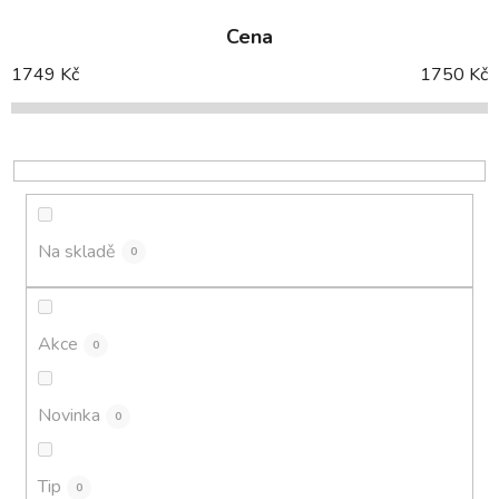
e
Cena
n
í
1749
Kč
1750
Kč
p
r
o
d
u
k
Na skladě
0
t
ů
Akce
0
Novinka
0
Tip
0